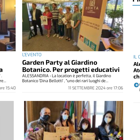
L'EVENTO
IL
Garden Party al Giardino
Al
a
Botanico. Per progetti educativi
At
ch
 .
ALESSANDRIA - La location è perfetta, il Giardino
e...
Botanico 'Dina Bellotti' , "uno dei rari luoghi de...
ore
15:40
11 SETTEMBRE 2024
ore
17:06