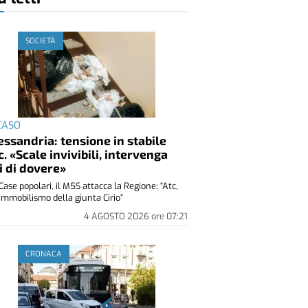
SOCIETÀ
 CASO
essandria: tensione in stabile
c. «Scale invivibili, intervenga
i di dovere»
Case popolari, il M5S attacca la Regione: “Atc,
immobilismo della giunta Cirio”
4 AGOSTO 2026
ore
07:21
CRONACA