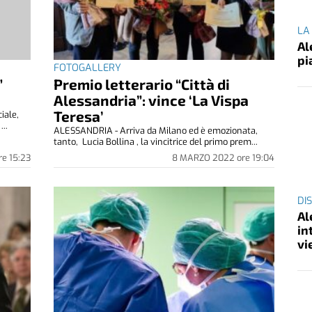
LA
Al
pi
FOTOGALLERY
”
Premio letterario “Città di
o
Alessandria”: vince ‘La Vispa
Teresa’
iale,
...
ALESSANDRIA - Arriva da Milano ed è emozionata,
tanto, Lucia Bollina , la vincitrice del primo prem...
re
15:23
8 MARZO 2022
ore
19:04
DI
Al
in
vi