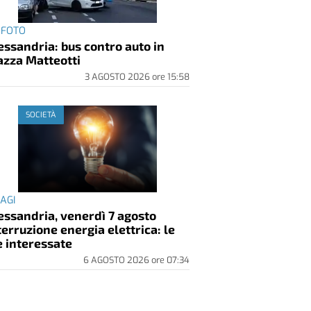
 FOTO
essandria: bus contro auto in
azza Matteotti
3 AGOSTO 2026
ore
15:58
SOCIETÀ
SAGI
essandria, venerdì 7 agosto
terruzione energia elettrica: le
e interessate
6 AGOSTO 2026
ore
07:34