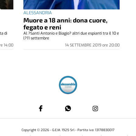
ALESSANDRIA
Muore a 18 anni: dona cuore,
fegato e reni
ta di
Al ?Santi Antonio e Biagio? altri due espianti tra il 10 e
l?11 settembre
re
14:00
14 SETTEMBRE 2019
ore
20:00
Copyright ©
2026
- G.E.M. 1925 Srl - Partita iva: 13178830017