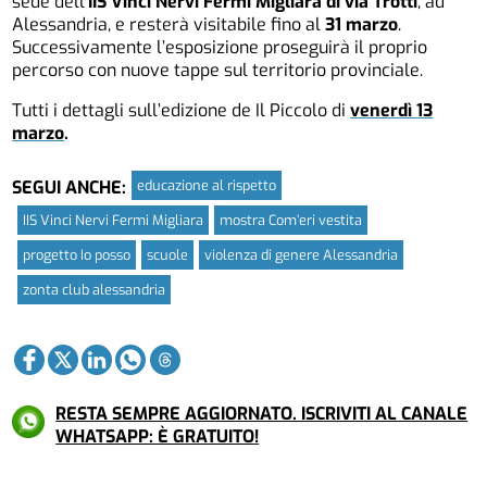
sede dell’
IIS Vinci Nervi Fermi Migliara di via Trotti
, ad
Alessandria, e resterà visitabile fino al
31 marzo
.
Successivamente l’esposizione proseguirà il proprio
percorso con nuove tappe sul territorio provinciale.
Tutti i dettagli sull’edizione de Il Piccolo di
venerdì 13
marzo
.
educazione al rispetto
SEGUI ANCHE:
IIS Vinci Nervi Fermi Migliara
mostra Com’eri vestita
progetto Io posso
scuole
violenza di genere Alessandria
zonta club alessandria
RESTA SEMPRE AGGIORNATO. ISCRIVITI AL CANALE
WHATSAPP: È GRATUITO!