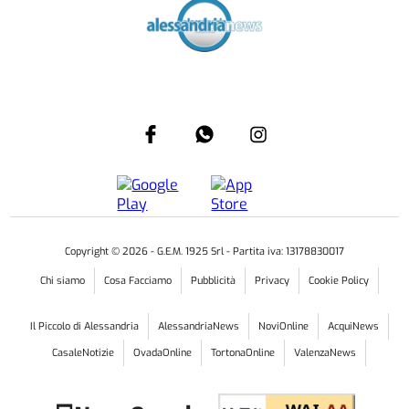
Copyright ©
2026
- G.E.M. 1925 Srl - Partita iva: 13178830017
Chi siamo
Cosa Facciamo
Pubblicità
Privacy
Cookie Policy
Il Piccolo di Alessandria
AlessandriaNews
NoviOnline
AcquiNews
CasaleNotizie
OvadaOnline
TortonaOnline
ValenzaNews