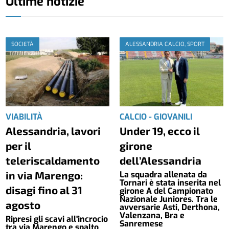
Ultime notizie
SOCIETÀ
ALESSANDRIA CALCIO, SPORT
VIABILITÀ
CALCIO - GIOVANILI
Alessandria, lavori
Under 19, ecco il
per il
girone
teleriscaldamento
dell’Alessandria
in via Marengo:
La squadra allenata da
Tornari è stata inserita nel
disagi fino al 31
girone A del Campionato
Nazionale Juniores. Tra le
agosto
avversarie Asti, Derthona,
Valenzana, Bra e
Ripresi gli scavi all'incrocio
Sanremese
tra via Marengo e spalto