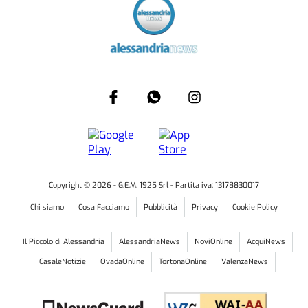
Copyright ©
2026
- G.E.M. 1925 Srl - Partita iva: 13178830017
Chi siamo
Cosa Facciamo
Pubblicità
Privacy
Cookie Policy
Il Piccolo di Alessandria
AlessandriaNews
NoviOnline
AcquiNews
CasaleNotizie
OvadaOnline
TortonaOnline
ValenzaNews