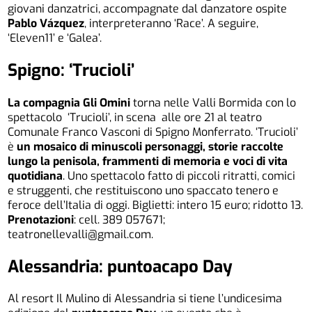
giovani danzatrici, accompagnate dal danzatore ospite
Pablo Vázquez
, interpreteranno ‘Race’. A seguire,
‘Eleven11’ e ‘Galea’.
Spigno: ‘Trucioli’
La compagnia Gli Omini
torna nelle Valli Bormida con lo
spettacolo ‘Trucioli’, in scena alle ore 21 al teatro
Comunale Franco Vasconi di Spigno Monferrato. ‘Trucioli’
è
un mosaico di minuscoli personaggi, storie raccolte
lungo la penisola, frammenti di memoria e voci di vita
quotidiana
. Uno spettacolo fatto di piccoli ritratti, comici
e struggenti, che restituiscono uno spaccato tenero e
feroce dell’Italia di oggi. Biglietti: intero 15 euro; ridotto 13.
Prenotazioni
: cell. 389 057671;
teatronellevalli@gmail.com.
Alessandria: puntoacapo Day
Al resort Il Mulino di Alessandria si tiene l’undicesima