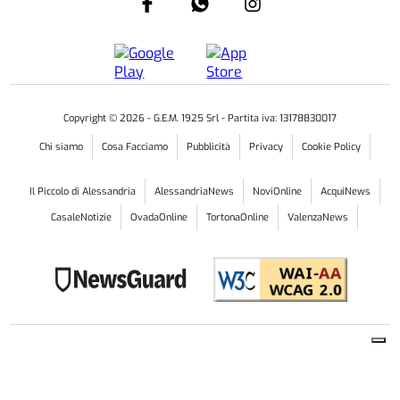
Copyright ©
2026
- G.E.M. 1925 Srl - Partita iva: 13178830017
Chi siamo
Cosa Facciamo
Pubblicità
Privacy
Cookie Policy
Il Piccolo di Alessandria
AlessandriaNews
NoviOnline
AcquiNews
CasaleNotizie
OvadaOnline
TortonaOnline
ValenzaNews