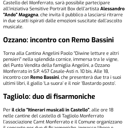
Castello del Monferrato, sarà possibile partecipare
all’iniziativa Sensitive Portrait Box dell’artista
Alessandro
“Ando” Magagna
, che invita il pubblico a lasciarsi ritrarre
in due scatti ispirati dalle emozioni suscitate dall’ascolto
musicale.
Ozzano: incontro con Remo Bassini
Torna alla Cantina Angelini Paolo “Diwine letture e altri
pensieri” nella splendida cornice, immersa tra le vigne,
del Punto Vendita della famiglia Angelini, a Ozzano
Monferrato in S.P. 457 Casale-Asti n. 10 bis. Alle 18,
incontro con
Remo Bassini
, che presenterà due tra i suoi
ultimi libri, il giallo ‘La suora’ e il noir ‘Bastardo posto’.
Tagliolo: duo di fisarmoniche
Per
il ciclo “Itinerari musicali in Castello”
, alle ore 18
nelle cantine del castello di Tagliolo Monferrato
l’associazione Camt Monferrato e il Comune organizzano
il concerto per duo di fisarmoniche, ingresso libero e