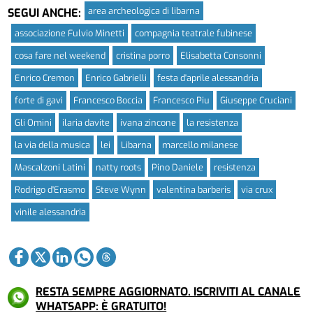
area archeologica di libarna
SEGUI ANCHE:
associazione Fulvio Minetti
compagnia teatrale fubinese
cosa fare nel weekend
cristina porro
Elisabetta Consonni
Enrico Cremon
Enrico Gabrielli
festa d'aprile alessandria
forte di gavi
Francesco Boccia
Francesco Piu
Giuseppe Cruciani
Gli Omini
ilaria davite
ivana zincone
la resistenza
la via della musica
lei
Libarna
marcello milanese
Mascalzoni Latini
natty roots
Pino Daniele
resistenza
Rodrigo d'Erasmo
Steve Wynn
valentina barberis
via crux
vinile alessandria
RESTA SEMPRE AGGIORNATO. ISCRIVITI AL CANALE
WHATSAPP: È GRATUITO!