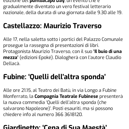
edizione del
puntoacapo Day
, un evento che è
gradualmente diventato un vero festival letterario
nazionale, della durata di una giornata dalle 9.30 alle 19.
Castellazzo: Maurizio Traverso
Alle 17, nella saletta sotto i portici del Palazzo Comunale
prosegue la rassegna di presentazioni di libri.
Protagonista Maurizio Traverso, con il suo
‘Il buio di una
mezza’
(edizioni Epoké). Dialogherà con l’autore Claudio
Dellacà.
Fubine: ‘Quelli dell’altra sponda’
Alle ore 21.15, al Teatro dei Batù, in via Longo a Fubine
Monferrato, la
Compagnia Teatrale Fubinese
presenterà
la nuova commedia ‘Quelli dell’altra sponda (che
salvarono Napoleone)’. Posti esauriti, ma si possono
chiedere info al numero 366 3618120.
Giardinetto: ‘Cena di Sua Maestà’