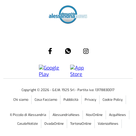
Copyright ©
2026
- G.E.M. 1925 Srl - Partita iva: 13178830017
Chi siamo
Cosa Facciamo
Pubblicità
Privacy
Cookie Policy
Il Piccolo di Alessandria
AlessandriaNews
NoviOnline
AcquiNews
CasaleNotizie
OvadaOnline
TortonaOnline
ValenzaNews