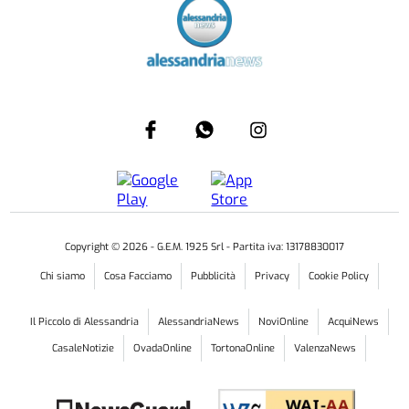
Copyright ©
2026
- G.E.M. 1925 Srl - Partita iva: 13178830017
Chi siamo
Cosa Facciamo
Pubblicità
Privacy
Cookie Policy
Il Piccolo di Alessandria
AlessandriaNews
NoviOnline
AcquiNews
CasaleNotizie
OvadaOnline
TortonaOnline
ValenzaNews