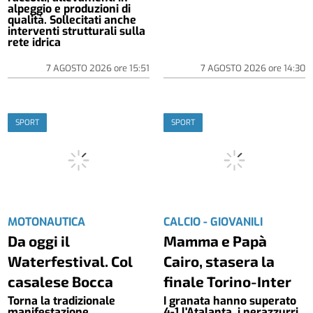
alpeggio e produzioni di
qualità. Sollecitati anche
interventi strutturali sulla
rete idrica
7 AGOSTO 2026
ore
15:51
7 AGOSTO 2026
ore
14:30
SPORT
SPORT
MOTONAUTICA
CALCIO - GIOVANILI
Da oggi il
Mamma e Papà
Waterfestival. Col
Cairo, stasera la
casalese Bocca
finale Torino-Inter
Torna la tradizionale
I granata hanno superato
manifestazione,
4-1 l'Atalanta, i nerazzurri