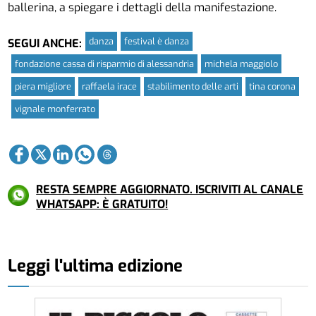
ballerina, a spiegare i dettagli della manifestazione.
danza
festival è danza
SEGUI ANCHE:
fondazione cassa di risparmio di alessandria
michela maggiolo
piera migliore
raffaela irace
stabilimento delle arti
tina corona
vignale monferrato
RESTA SEMPRE AGGIORNATO. ISCRIVITI AL CANALE
WHATSAPP: È GRATUITO!
Leggi l'ultima edizione