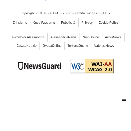
Copyright ©
2026
- G.E.M. 1925 Srl - Partita iva: 13178830017
Chi siamo
Cosa Facciamo
Pubblicità
Privacy
Cookie Policy
Il Piccolo di Alessandria
AlessandriaNews
NoviOnline
AcquiNews
CasaleNotizie
OvadaOnline
TortonaOnline
ValenzaNews