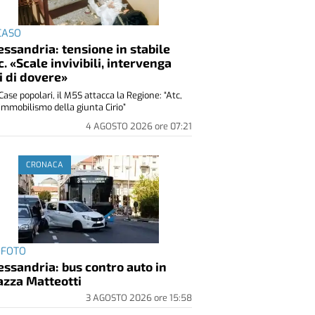
 CASO
essandria: tensione in stabile
c. «Scale invivibili, intervenga
i di dovere»
Case popolari, il M5S attacca la Regione: “Atc,
immobilismo della giunta Cirio”
4 AGOSTO 2026
ore
07:21
CRONACA
 FOTO
essandria: bus contro auto in
azza Matteotti
3 AGOSTO 2026
ore
15:58