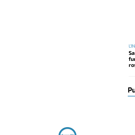
L'
Sa
fu
ro
Pu