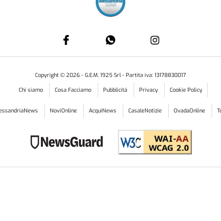
Copyright ©
2026
- G.E.M. 1925 Srl - Partita iva: 13178830017
Chi siamo
Cosa Facciamo
Pubblicità
Privacy
Cookie Policy
lessandriaNews
NoviOnline
AcquiNews
CasaleNotizie
OvadaOnline
T