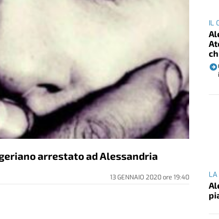
IL
Al
At
ch
nigeriano arrestato ad Alessandria
LA
13 GENNAIO 2020
ore
19:40
Al
pi