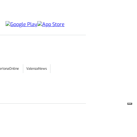
ortonaOnline
ValenzaNews