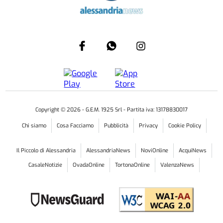
Copyright ©
2026
- G.E.M. 1925 Srl - Partita iva: 13178830017
Chi siamo
Cosa Facciamo
Pubblicità
Privacy
Cookie Policy
Il Piccolo di Alessandria
AlessandriaNews
NoviOnline
AcquiNews
CasaleNotizie
OvadaOnline
TortonaOnline
ValenzaNews