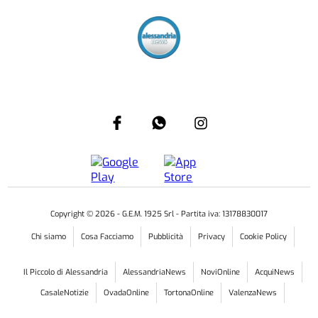
Copyright ©
2026
- G.E.M. 1925 Srl - Partita iva: 13178830017
Chi siamo
Cosa Facciamo
Pubblicità
Privacy
Cookie Policy
Il Piccolo di Alessandria
AlessandriaNews
NoviOnline
AcquiNews
CasaleNotizie
OvadaOnline
TortonaOnline
ValenzaNews