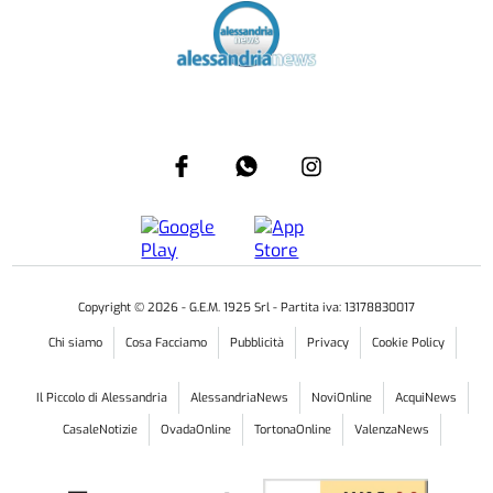
Copyright ©
2026
- G.E.M. 1925 Srl - Partita iva: 13178830017
Chi siamo
Cosa Facciamo
Pubblicità
Privacy
Cookie Policy
Il Piccolo di Alessandria
AlessandriaNews
NoviOnline
AcquiNews
CasaleNotizie
OvadaOnline
TortonaOnline
ValenzaNews