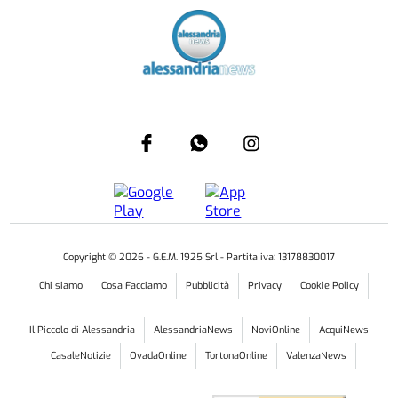
Copyright ©
2026
- G.E.M. 1925 Srl - Partita iva: 13178830017
Chi siamo
Cosa Facciamo
Pubblicità
Privacy
Cookie Policy
Il Piccolo di Alessandria
AlessandriaNews
NoviOnline
AcquiNews
CasaleNotizie
OvadaOnline
TortonaOnline
ValenzaNews