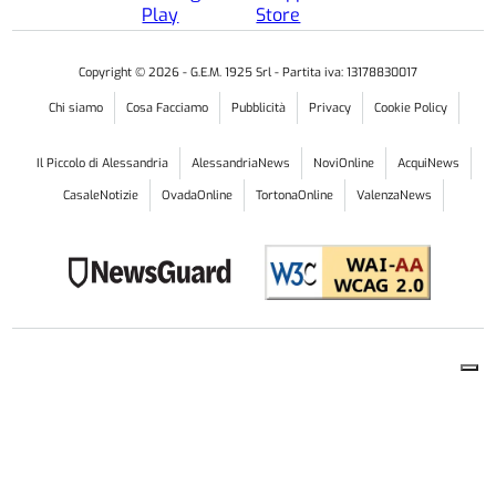
Copyright ©
2026
- G.E.M. 1925 Srl - Partita iva: 13178830017
Chi siamo
Cosa Facciamo
Pubblicità
Privacy
Cookie Policy
Il Piccolo di Alessandria
AlessandriaNews
NoviOnline
AcquiNews
CasaleNotizie
OvadaOnline
TortonaOnline
ValenzaNews