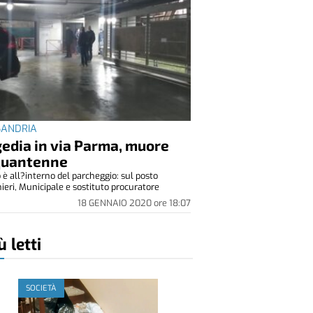
SANDRIA
edia in via Parma, muore
quantenne
o è all?interno del parcheggio: sul posto
ieri, Municipale e sostituto procuratore
18 GENNAIO 2020
ore
18:07
ù letti
SOCIETÀ