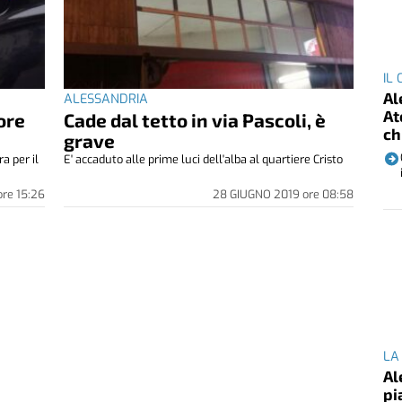
IL
Al
ALESSANDRIA
At
ore
Cade dal tetto in via Pascoli, è
ch
grave
a per il
E' accaduto alle prime luci dell'alba al quartiere Cristo
ore
15:26
28 GIUGNO 2019
ore
08:58
LA
Al
pi