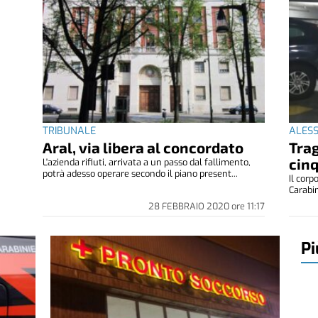
TRIBUNALE
ALES
Aral, via libera al concordato
Trag
cin
L'azienda rifiuti, arrivata a un passo dal fallimento,
potrà adesso operare secondo il piano present...
Il corp
Carabin
28 FEBBRAIO 2020
ore
11:17
Pi