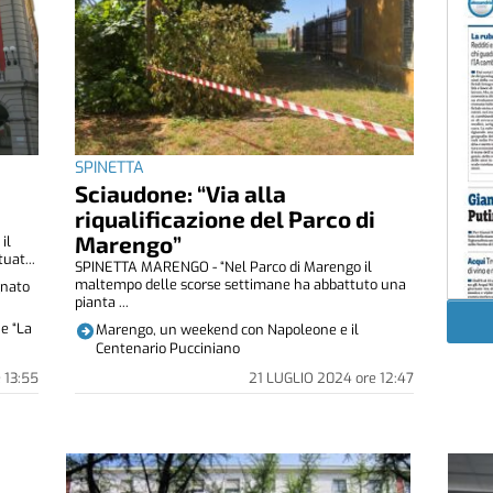
SPINETTA
Sciaudone: “Via alla
riqualificazione del Parco di
Marengo”
il
uat...
SPINETTA MARENGO - “Nel Parco di Marengo il
maltempo delle scorse settimane ha abbattuto una
gnato
pianta ...
e “La
Marengo, un weekend con Napoleone e il
Centenario Pucciniano
e
13:55
21 LUGLIO 2024
ore
12:47