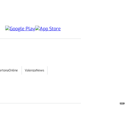
ortonaOnline
ValenzaNews