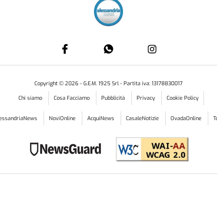
Copyright ©
2026
- G.E.M. 1925 Srl - Partita iva: 13178830017
Chi siamo
Cosa Facciamo
Pubblicità
Privacy
Cookie Policy
lessandriaNews
NoviOnline
AcquiNews
CasaleNotizie
OvadaOnline
T