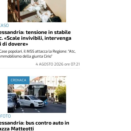
 CASO
essandria: tensione in stabile
c. «Scale invivibili, intervenga
i di dovere»
Case popolari, il M5S attacca la Regione: “Atc,
immobilismo della giunta Cirio”
4 AGOSTO 2026
ore
07:21
CRONACA
 FOTO
essandria: bus contro auto in
azza Matteotti