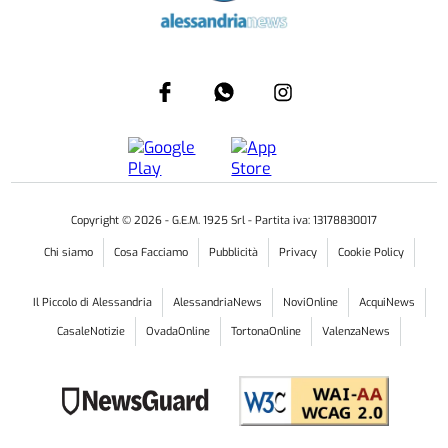
Copyright ©
2026
- G.E.M. 1925 Srl - Partita iva: 13178830017
Chi siamo
Cosa Facciamo
Pubblicità
Privacy
Cookie Policy
Il Piccolo di Alessandria
AlessandriaNews
NoviOnline
AcquiNews
CasaleNotizie
OvadaOnline
TortonaOnline
ValenzaNews