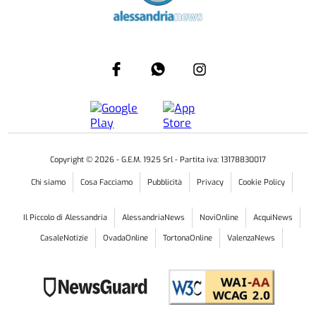
Copyright ©
2026
- G.E.M. 1925 Srl - Partita iva: 13178830017
Chi siamo
Cosa Facciamo
Pubblicità
Privacy
Cookie Policy
Il Piccolo di Alessandria
AlessandriaNews
NoviOnline
AcquiNews
CasaleNotizie
OvadaOnline
TortonaOnline
ValenzaNews