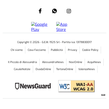
Copyright ©
2026
- G.E.M. 1925 Srl - Partita iva: 13178830017
Chi siamo
Cosa Facciamo
Pubblicità
Privacy
Cookie Policy
Il Piccolo di Alessandria
AlessandriaNews
NoviOnline
AcquiNews
CasaleNotizie
OvadaOnline
TortonaOnline
ValenzaNews