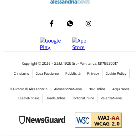
Copyright ©
2026
- G.E.M. 1925 Srl - Partita iva: 13178830017
Chi siamo
Cosa Facciamo
Pubblicità
Privacy
Cookie Policy
Il Piccolo di Alessandria
AlessandriaNews
NoviOnline
AcquiNews
CasaleNotizie
OvadaOnline
TortonaOnline
ValenzaNews