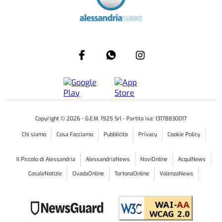
Copyright ©
2026
- G.E.M. 1925 Srl - Partita iva: 13178830017
Chi siamo
Cosa Facciamo
Pubblicità
Privacy
Cookie Policy
Il Piccolo di Alessandria
AlessandriaNews
NoviOnline
AcquiNews
CasaleNotizie
OvadaOnline
TortonaOnline
ValenzaNews