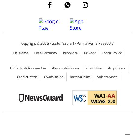
Copyright ©
2026
- G.E.M. 1925 Srl - Partita iva: 13178830017
Chi siamo
Cosa Facciamo
Pubblicità
Privacy
Cookie Policy
Il Piccolo di Alessandria
AlessandriaNews
NoviOnline
AcquiNews
CasaleNotizie
OvadaOnline
TortonaOnline
ValenzaNews