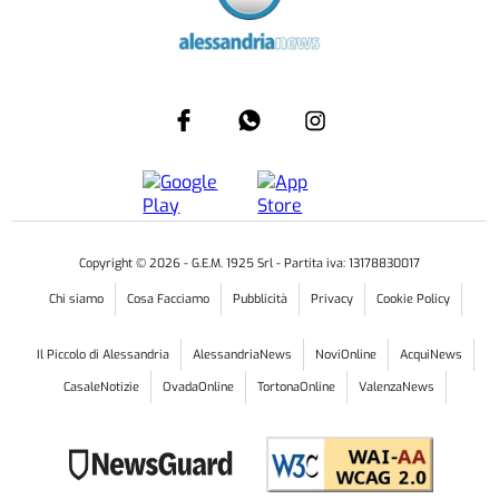
Copyright ©
2026
- G.E.M. 1925 Srl - Partita iva: 13178830017
Chi siamo
Cosa Facciamo
Pubblicità
Privacy
Cookie Policy
Il Piccolo di Alessandria
AlessandriaNews
NoviOnline
AcquiNews
CasaleNotizie
OvadaOnline
TortonaOnline
ValenzaNews