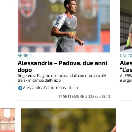
SERIE C
CALCIO
Alessandria – Padova, due anni
Ale
dopo
“L’a
Grigi senza Pagliuca, biancoscudati con uno solo dei
ALESSA
tre ex in campo dall'inizio
è urgen
Alessandria Calcio, rebus attacco
17 SETTEMBRE 2023
ore
13:10