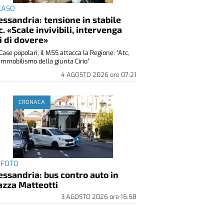
 CASO
essandria: tensione in stabile
c. «Scale invivibili, intervenga
i di dovere»
Case popolari, il M5S attacca la Regione: “Atc,
immobilismo della giunta Cirio”
4 AGOSTO 2026
ore
07:21
CRONACA
 FOTO
essandria: bus contro auto in
azza Matteotti
3 AGOSTO 2026
ore
15:58