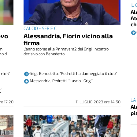
IL
Al
At
ch
CALCIO - SERIE C
ovo
Alessandria, Fiorin vicino alla
firma
am
L'anno scorso alla Primavera2 dei Grigi. Incontro
no di
decisivo con Benedetto
Grigi, Benedetto: “Pedretti ha danneggiato il club”
 club”
Alessandria, Pedretti: “Lascio i Grigi”
e
”
LA
re
17:20
11 LUGLIO 2023
ore
14:50
Al
pi