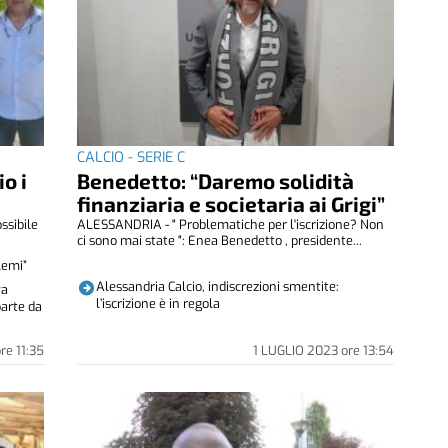
CALCIO - SERIE C
o i
Benedetto: “Daremo solidità
finanziaria e societaria ai Grigi”
ssibile
ALESSANDRIA - " Problematiche per l'iscrizione? Non
ci sono mai state ": Enea Benedetto , presidente...
lemi”
Alessandria Calcio, indiscrezioni smentite:
va
l’iscrizione è in regola
parte da
ore
11:35
1 LUGLIO 2023
ore
13:54