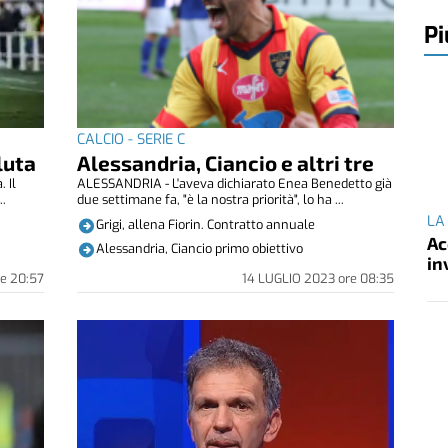
Pi
CALCIO - SERIE C
luta
Alessandria, Ciancio e altri tre
 Il
ALESSANDRIA - L'aveva dichiarato Enea Benedetto già
..
due settimane fa, "è la nostra priorità", lo ha ...
LA
Grigi, allena Fiorin. Contratto annuale
Ac
Alessandria, Ciancio primo obiettivo
in
re
20:57
14 LUGLIO 2023
ore
08:35