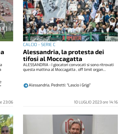
CALCIO - SERIE C
ha
Alessandria, la protesta dei
tifosi al Moccagatta
ea
ALESSANDRIA - I giocatori convocati si sono ritrovati
a
questa mattina al Moccagatta , off limit organ...
e
Alessandria, Pedretti: “Lascio i Grigi”
”
re
23:06
10 LUGLIO 2023
ore
14:16