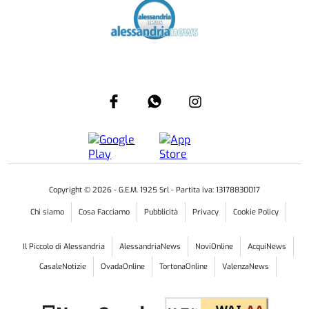
Copyright ©
2026
- G.E.M. 1925 Srl - Partita iva: 13178830017
Chi siamo
Cosa Facciamo
Pubblicità
Privacy
Cookie Policy
Il Piccolo di Alessandria
AlessandriaNews
NoviOnline
AcquiNews
CasaleNotizie
OvadaOnline
TortonaOnline
ValenzaNews