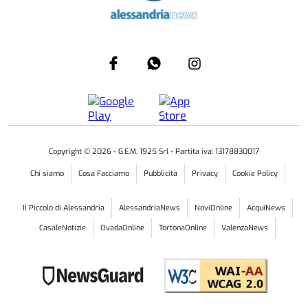
Copyright ©
2026
- G.E.M. 1925 Srl - Partita iva: 13178830017
Chi siamo
Cosa Facciamo
Pubblicità
Privacy
Cookie Policy
Il Piccolo di Alessandria
AlessandriaNews
NoviOnline
AcquiNews
CasaleNotizie
OvadaOnline
TortonaOnline
ValenzaNews