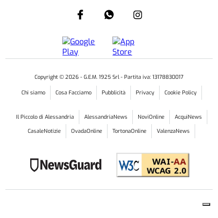
Copyright ©
2026
- G.E.M. 1925 Srl - Partita iva: 13178830017
Chi siamo
Cosa Facciamo
Pubblicità
Privacy
Cookie Policy
Il Piccolo di Alessandria
AlessandriaNews
NoviOnline
AcquiNews
CasaleNotizie
OvadaOnline
TortonaOnline
ValenzaNews