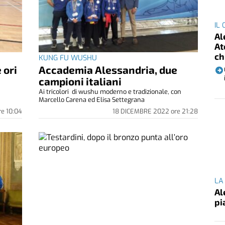
IL
Al
At
ch
KUNG FU WUSHU
 ori
Accademia Alessandria, due
campioni italiani
Ai tricolori di wushu moderno e tradizionale, con
Marcello Carena ed Elisa Settegrana
re
10:04
18 DICEMBRE 2022
ore
21:28
LA
Al
pi