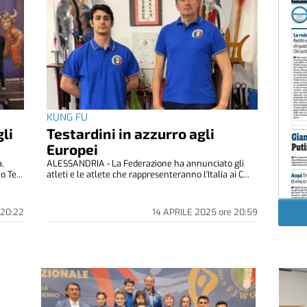
KUNG FU
li
Testardini in azzurro agli
Europei
a,
ALESSANDRIA - La Federazione ha annunciato gli
 Te...
atleti e le atlete che rappresenteranno l'Italia ai C...
20:22
14 APRILE 2025
ore
20:59