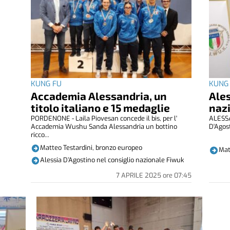
KUNG FU
KUNG
Accademia Alessandria, un
Ales
titolo italiano e 15 medaglie
naz
PORDENONE - Laila Piovesan concede il bis, per l'
ALESSAN
Accademia Wushu Sanda Alessandria un bottino
D'Agost
ricco...
Matteo Testardini, bronzo europeo
Mat
Alessia D’Agostino nel consiglio nazionale Fiwuk
7 APRILE 2025
ore
07:45