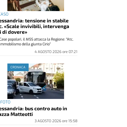
 CASO
essandria: tensione in stabile
c. «Scale invivibili, intervenga
i di dovere»
Case popolari, il M5S attacca la Regione: “Atc,
immobilismo della giunta Cirio”
4 AGOSTO 2026
ore
07:21
CRONACA
 FOTO
essandria: bus contro auto in
azza Matteotti
3 AGOSTO 2026
ore
15:58