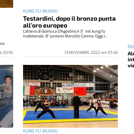
KUNG FU WUSHU
Testardini, dopo il bronzo punta
all’oro europeo
e
L'allievo di Gianluca D'Agostino è 3° nel kung fu
tradizionale, 8° juniores Marcello Carena. Oggi l...
ena
DI
e
20:55
13 NOVEMBRE 2022
ore
07:40
Al
in
vi
KUNG FU WUSHU