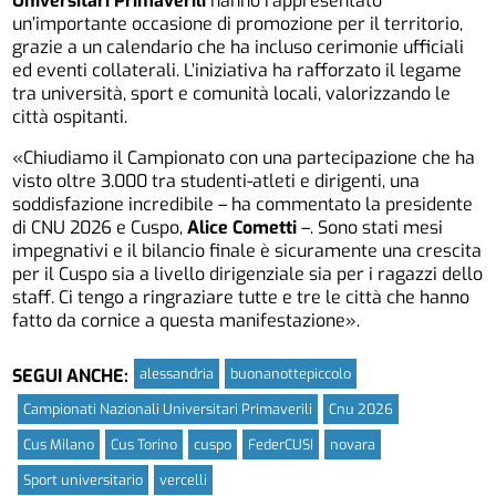
Universitari Primaverili
hanno rappresentato
un’importante occasione di promozione per il territorio,
grazie a un calendario che ha incluso cerimonie ufficiali
ed eventi collaterali. L’iniziativa ha rafforzato il legame
tra università, sport e comunità locali, valorizzando le
città ospitanti.
«Chiudiamo il Campionato con una partecipazione che ha
visto oltre 3.000 tra studenti-atleti e dirigenti, una
soddisfazione incredibile – ha commentato la presidente
di CNU 2026 e Cuspo,
Alice Cometti
–. Sono stati mesi
impegnativi e il bilancio finale è sicuramente una crescita
per il Cuspo sia a livello dirigenziale sia per i ragazzi dello
staff. Ci tengo a ringraziare tutte e tre le città che hanno
fatto da cornice a questa manifestazione».
alessandria
buonanottepiccolo
SEGUI ANCHE:
Campionati Nazionali Universitari Primaverili
Cnu 2026
Cus Milano
Cus Torino
cuspo
FederCUSI
novara
Sport universitario
vercelli