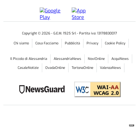
Copyright ©
2026
- G.E.M. 1925 Srl - Partita iva: 13178830017
Chi siamo
Cosa Facciamo
Pubblicità
Privacy
Cookie Policy
Il Piccolo di Alessandria
AlessandriaNews
NoviOnline
AcquiNews
CasaleNotizie
OvadaOnline
TortonaOnline
ValenzaNews