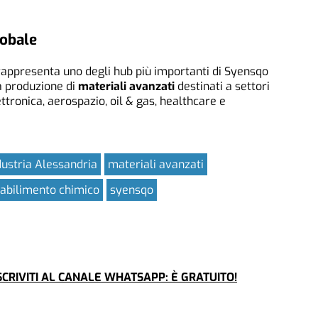
lobale
rappresenta uno degli hub più importanti di Syensqo
la produzione di
materiali avanzati
destinati a settori
tronica, aerospazio, oil & gas, healthcare e
dustria Alessandria
materiali avanzati
tabilimento chimico
syensqo
CRIVITI AL CANALE WHATSAPP: È GRATUITO!