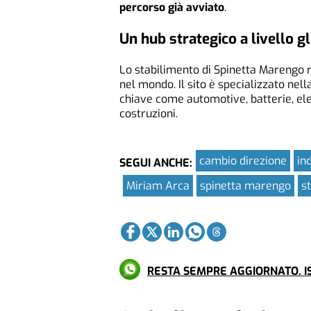
percorso già avviato
.
Un hub strategico a livello g
Lo stabilimento di Spinetta Marengo 
nel mondo. Il sito è specializzato nel
chiave come automotive, batterie, elet
costruzioni.
cambio direzione
in
SEGUI ANCHE:
Miriam Arca
spinetta marengo
s
RESTA SEMPRE AGGIORNATO. IS