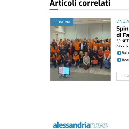
Articoli correlati
L'INIZI
ECONOMIA
Spin
di F
SPINETT
Fabbrich
Spin
Syen
LEGG