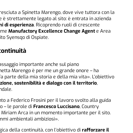
esciuta a Spinetta Marengo, dove vive tuttora con la
e è strettamente legato al sito: è entrata in azienda
ni di esperienza
. Ricoprendo ruoli di crescente
come
Manufactory Excellence Change Agent
e Area
ito Syensqo di Ospiate.
ontinuità
passaggio importante anche sul piano
inetta Marengo è per me un grande onore – ha
a parte della mia storia e della mia vita». L’obiettivo
ione, sostenibilità e dialogo con il territorio
,
ndale.
 a Federico Frosini per il lavoro svolto alla guida
o – le parole di
Francesco Luccisano
, Country
a Miriam Arca in un momento importante per il sito.
mmi ambientali ambiziosi».
ica della continuità, con l’obiettivo di
rafforzare il