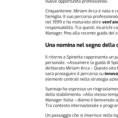
nuove opportunità professionali.
Cinquantenne, Miriam Arca è nata e cr
famiglia. Il suo percorso professional
nel 1999 e ha maturato oltre
vent’an
responsabilità. Tra questi, incarichi 
Manager, fino alla recente guida del s
Una nomina nel segno della c
Il ritorno a Spinetta rappresenta un 
personale. «Assumere la guida di Sp
dichiarato Miriam Arca -. Questo sito f
sarà proseguire il percorso su
innovaz
elementi centrali nella strategia azie
Syensqo ha espresso un ringraziamento
dello stabilimento. «Allo stesso temp
Manager Italia – diamo il benvenuto 
Tra contesto internazionale e progra
Un passaggio che si inserisce nella log