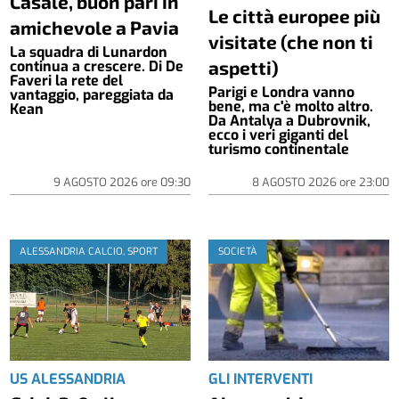
Casale, buon pari in
Le città europee più
amichevole a Pavia
visitate (che non ti
La squadra di Lunardon
aspetti)
continua a crescere. Di De
Faveri la rete del
Parigi e Londra vanno
vantaggio, pareggiata da
bene, ma c'è molto altro.
Kean
Da Antalya a Dubrovnik,
ecco i veri giganti del
turismo continentale
9 AGOSTO 2026
ore
09:30
8 AGOSTO 2026
ore
23:00
ALESSANDRIA CALCIO, SPORT
SOCIETÀ
US ALESSANDRIA
GLI INTERVENTI