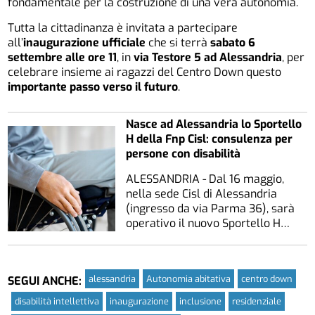
fondamentale per la costruzione di una vera autonomia.
Tutta la cittadinanza è invitata a partecipare
all’
inaugurazione ufficiale
che si terrà
sabato 6
settembre alle ore 11
, in
via Testore 5 ad Alessandria
, per
celebrare insieme ai ragazzi del Centro Down questo
importante passo verso il futuro
.
Nasce ad Alessandria lo Sportello
H della Fnp Cisl: consulenza per
persone con disabilità
ALESSANDRIA - Dal 16 maggio,
nella sede Cisl di Alessandria
(ingresso da via Parma 36), sarà
operativo il nuovo Sportello H…
alessandria
Autonomia abitativa
centro down
SEGUI ANCHE:
disabilità intellettiva
inaugurazione
inclusione
residenziale