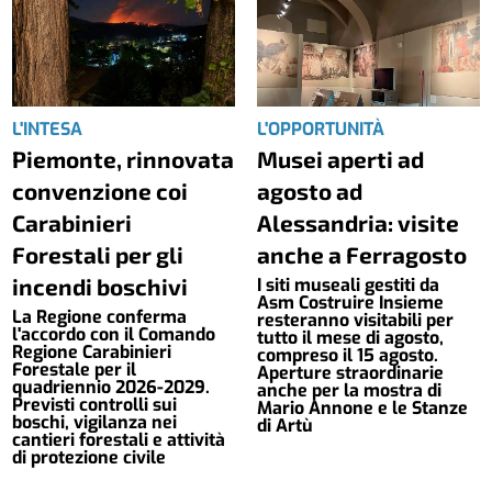
L'INTESA
L'OPPORTUNITÀ
Piemonte, rinnovata
Musei aperti ad
convenzione coi
agosto ad
Carabinieri
Alessandria: visite
Forestali per gli
anche a Ferragosto
incendi boschivi
I siti museali gestiti da
Asm Costruire Insieme
La Regione conferma
resteranno visitabili per
l'accordo con il Comando
tutto il mese di agosto,
Regione Carabinieri
compreso il 15 agosto.
Forestale per il
Aperture straordinarie
quadriennio 2026-2029.
anche per la mostra di
Previsti controlli sui
Mario Annone e le Stanze
boschi, vigilanza nei
di Artù
cantieri forestali e attività
di protezione civile