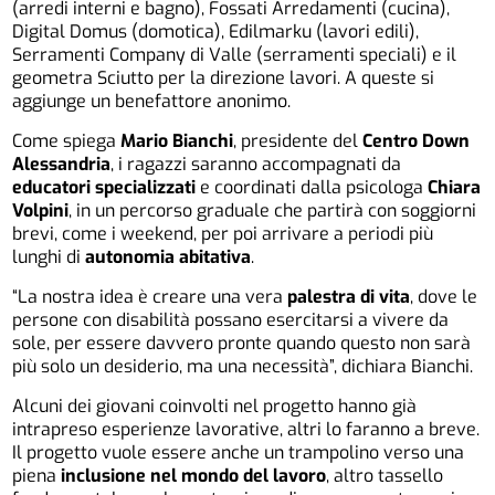
(arredi interni e bagno), Fossati Arredamenti (cucina),
Digital Domus (domotica), Edilmarku (lavori edili),
Serramenti Company di Valle (serramenti speciali) e il
geometra Sciutto per la direzione lavori. A queste si
aggiunge un benefattore anonimo.
Come spiega
Mario Bianchi
, presidente del
Centro Down
Alessandria
, i ragazzi saranno accompagnati da
educatori specializzati
e coordinati dalla psicologa
Chiara
Volpini
, in un percorso graduale che partirà con soggiorni
brevi, come i weekend, per poi arrivare a periodi più
lunghi di
autonomia abitativa
.
“La nostra idea è creare una vera
palestra di vita
, dove le
persone con disabilità possano esercitarsi a vivere da
sole, per essere davvero pronte quando questo non sarà
più solo un desiderio, ma una necessità”, dichiara Bianchi.
Alcuni dei giovani coinvolti nel progetto hanno già
intrapreso esperienze lavorative, altri lo faranno a breve.
Il progetto vuole essere anche un trampolino verso una
piena
inclusione nel mondo del lavoro
, altro tassello