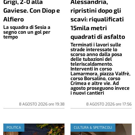
Grigi, 2-0 alla
Alessandria,
Gaviese. Con Diop e
ripristini dopo gli
Alfiero
scavi: riqualificati
15mila metri
La squadra di Sesia a
segno con un gol per
quadrati di asfalto
tempo
Terminati i lavori sulle
strade interessate lo
scorso anno dalla posa
delle tubazioni del
teleriscaldamento.
Interventi in corso
Lamarmora, piazza Valfrè,
corso Borsalino, corso
Crimea e altre vie. Ad
agosto proseguono invece
i nuovi cantieri
8 AGOSTO 2026
ore
19:38
8 AGOSTO 2026
ore
17:56
POLITICA
CULTURA & SPETTACOLI