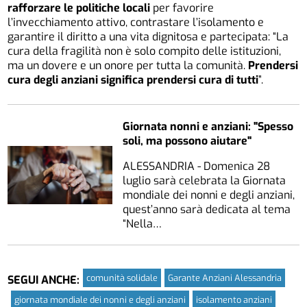
rafforzare le politiche locali
per favorire
l’invecchiamento attivo, contrastare l’isolamento e
garantire il diritto a una vita dignitosa e partecipata: “La
cura della fragilità non è solo compito delle istituzioni,
ma un dovere e un onore per tutta la comunità.
Prendersi
cura degli anziani significa prendersi cura di tutti
”.
Giornata nonni e anziani: "Spesso
soli, ma possono aiutare"
ALESSANDRIA - Domenica 28
luglio sarà celebrata la Giornata
mondiale dei nonni e degli anziani,
quest’anno sarà dedicata al tema
“Nella…
comunità solidale
Garante Anziani Alessandria
SEGUI ANCHE:
giornata mondiale dei nonni e degli anziani
isolamento anziani