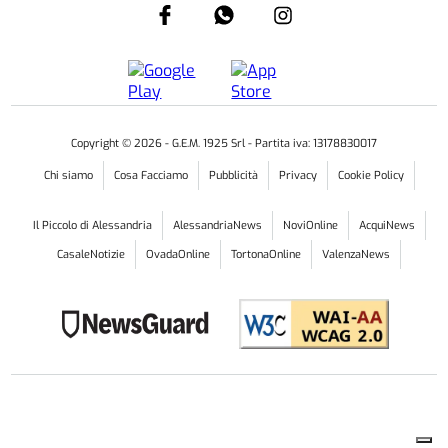
Copyright ©
2026
- G.E.M. 1925 Srl - Partita iva: 13178830017
Chi siamo
Cosa Facciamo
Pubblicità
Privacy
Cookie Policy
Il Piccolo di Alessandria
AlessandriaNews
NoviOnline
AcquiNews
CasaleNotizie
OvadaOnline
TortonaOnline
ValenzaNews