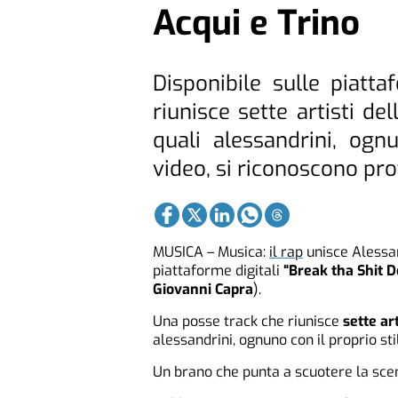
Acqui e Trino
Disponibile sulle piatt
riunisce sette artisti de
quali alessandrini, ogn
video, si riconoscono prof
MUSICA – Musica:
il rap
unisce Alessand
piattaforme digitali
“Break tha Shit 
Giovanni Capra
).
Una posse track che riunisce
sette ar
alessandrini, ognuno con il proprio sti
Un brano che punta a scuotere la scen