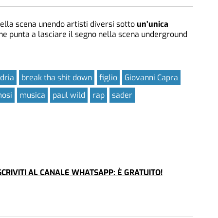
ella scena unendo artisti diversi sotto
un’unica
he punta a lasciare il segno nella scena underground
dria
break tha shit down
figlio
Giovanni Capra
osi
musica
paul wild
rap
sader
CRIVITI AL CANALE WHATSAPP: È GRATUITO!