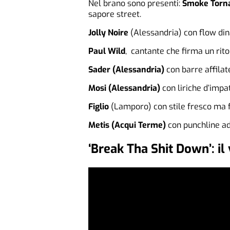
Nel brano sono presenti:
Smoke Torn
sapore street.
Jolly Noire
(Alessandria) con flow din
Paul Wild
, cantante che firma un rito
Sader
(Alessandria)
con barre affilate
Mosi (Alessandria)
con liriche d’impat
Figlio
(Lamporo) con stile fresco ma fe
Metis (Acqui Terme)
con punchline ad 
‘Break Tha Shit Down’: il