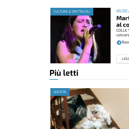
MUSIC
CULTURA & SPETTACOLI
Mart
al c
COLLE V
concorso
Rass
LEGG
Più letti
SOCIETÀ