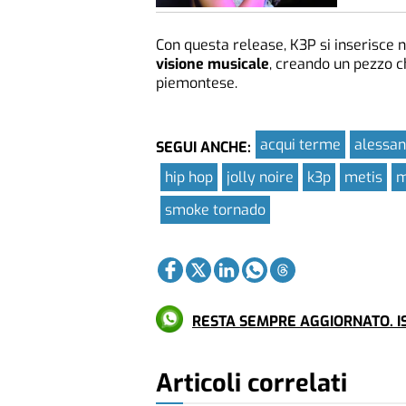
Con questa release, K3P si inserisce n
visione musicale
, creando un pezzo c
piemontese.
acqui terme
alessan
SEGUI ANCHE:
hip hop
jolly noire
k3p
metis
m
smoke tornado
RESTA SEMPRE AGGIORNATO. IS
Articoli correlati