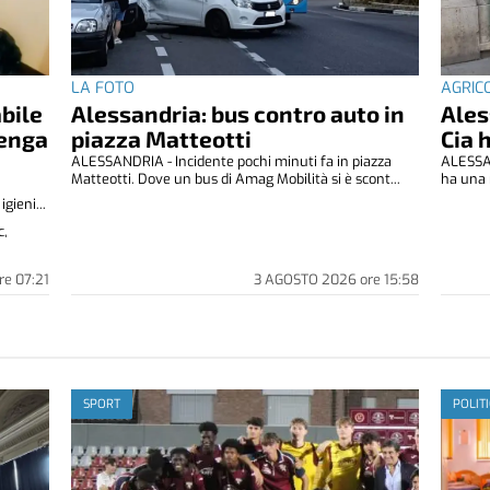
LA FOTO
AGRIC
abile
Alessandria: bus contro auto in
Ales
venga
piazza Matteotti
Cia 
ALESSANDRIA - Incidente pochi minuti fa in piazza
ALESSAN
Matteotti. Dove un bus di Amag Mobilità si è scont...
ha una 
gieni...
c,
re
07:21
3 AGOSTO 2026
ore
15:58
SPORT
POLIT