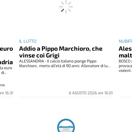
IL LUTTO
NUBIFR
 euro
Addio a Pippo Marchioro, che
Ales
vinse coi Grigi
malt
ndria
ALESSANDRIA - Il calcio italiano piange Pippo
BOSCO M
Marchioro , morto all'età di 90 anni. Allenatore di lu...
provoca
la euro
violent..
di...
ino
ore
16:31
6 AGOSTO 2026
ore
16:01