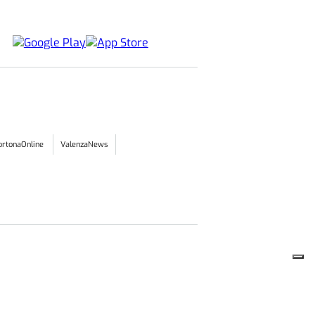
ortonaOnline
ValenzaNews