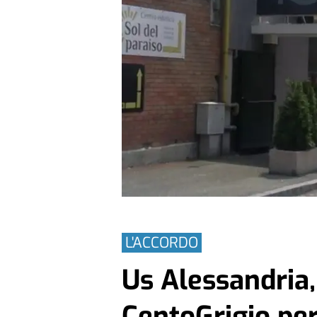
L'ACCORDO
Us Alessandria,
CentoGrigio per