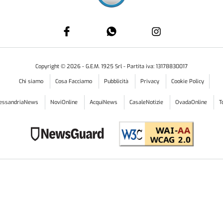
Copyright ©
2026
- G.E.M. 1925 Srl - Partita iva: 13178830017
Chi siamo
Cosa Facciamo
Pubblicità
Privacy
Cookie Policy
lessandriaNews
NoviOnline
AcquiNews
CasaleNotizie
OvadaOnline
T