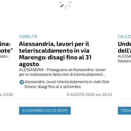
VIABILITÀ
CALCIO
ina:
Alessandria, lavori per il
Unde
uote”
teleriscaldamento in via
dell
Marengo: disagi fino al 31
osto ,
ALESSAN
Naziona
agosto
ALESSANDRIA - Proseguono ad Alessandria i lavori
per la realizzazione della rete di teleriscaldament...
Alessandria, lavori teleriscaldamento in viale Don
Orione: disagi fino al 4 settembre
re
23:00
6 AGOSTO 2026
ore
20:23
ALESSANDRIA CALCIO, SPORT
CRONA