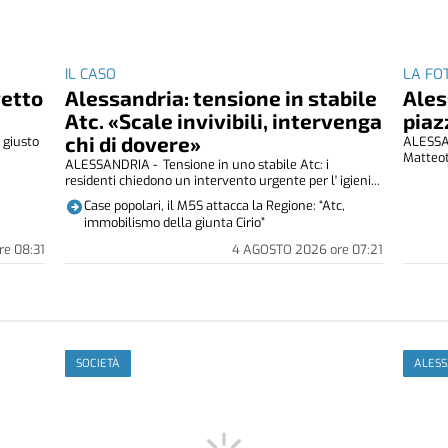
IL CASO
LA FO
vetto
Alessandria: tensione in stabile
Ales
Atc. «Scale invivibili, intervenga
piaz
chi di dovere»
 giusto
ALESSAN
.
Matteot
ALESSANDRIA - Tensione in uno stabile Atc: i
residenti chiedono un intervento urgente per l' igieni...
Case popolari, il M5S attacca la Regione: “Atc,
immobilismo della giunta Cirio”
re
08:31
4 AGOSTO 2026
ore
07:21
SOCIETÀ
ALESS