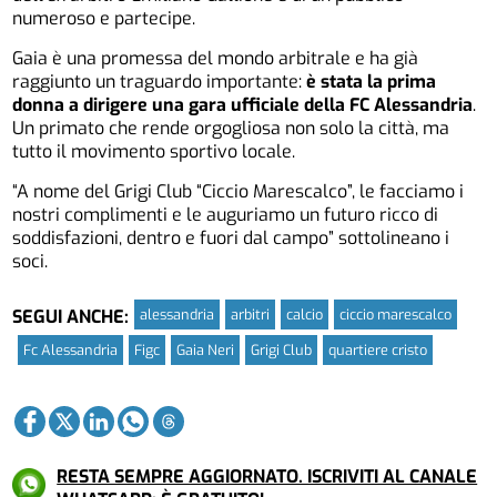
numeroso e partecipe.
Gaia è una promessa del mondo arbitrale e ha già
raggiunto un traguardo importante:
è stata la prima
donna a dirigere una gara ufficiale della FC Alessandria
.
Un primato che rende orgogliosa non solo la città, ma
tutto il movimento sportivo locale.
“A nome del Grigi Club “Ciccio Marescalco”, le facciamo i
nostri complimenti e le auguriamo un futuro ricco di
soddisfazioni, dentro e fuori dal campo” sottolineano i
soci.
alessandria
arbitri
calcio
ciccio marescalco
SEGUI ANCHE:
Fc Alessandria
Figc
Gaia Neri
Grigi Club
quartiere cristo
RESTA SEMPRE AGGIORNATO. ISCRIVITI AL CANALE