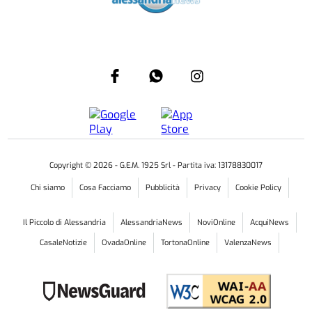
Copyright ©
2026
- G.E.M. 1925 Srl - Partita iva: 13178830017
Chi siamo
Cosa Facciamo
Pubblicità
Privacy
Cookie Policy
Il Piccolo di Alessandria
AlessandriaNews
NoviOnline
AcquiNews
CasaleNotizie
OvadaOnline
TortonaOnline
ValenzaNews