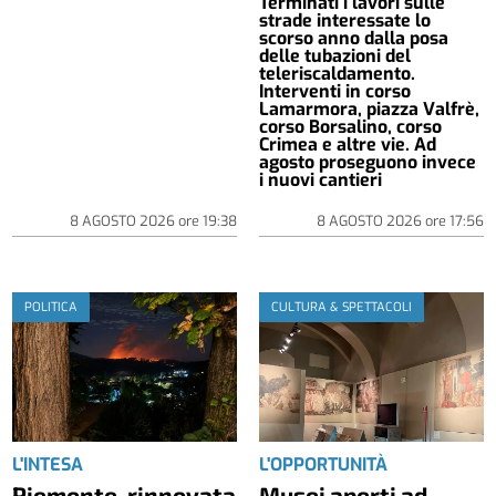
Terminati i lavori sulle
strade interessate lo
scorso anno dalla posa
delle tubazioni del
teleriscaldamento.
Interventi in corso
Lamarmora, piazza Valfrè,
corso Borsalino, corso
Crimea e altre vie. Ad
agosto proseguono invece
i nuovi cantieri
8 AGOSTO 2026
ore
19:38
8 AGOSTO 2026
ore
17:56
POLITICA
CULTURA & SPETTACOLI
L'INTESA
L'OPPORTUNITÀ
Piemonte, rinnovata
Musei aperti ad