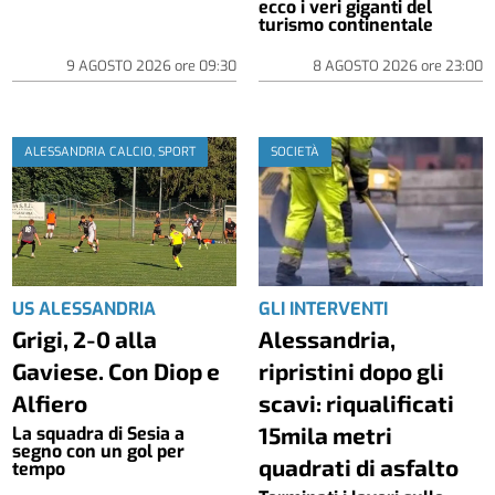
ecco i veri giganti del
turismo continentale
9 AGOSTO 2026
ore
09:30
8 AGOSTO 2026
ore
23:00
ALESSANDRIA CALCIO, SPORT
SOCIETÀ
US ALESSANDRIA
GLI INTERVENTI
Grigi, 2-0 alla
Alessandria,
Gaviese. Con Diop e
ripristini dopo gli
Alfiero
scavi: riqualificati
15mila metri
La squadra di Sesia a
segno con un gol per
quadrati di asfalto
tempo