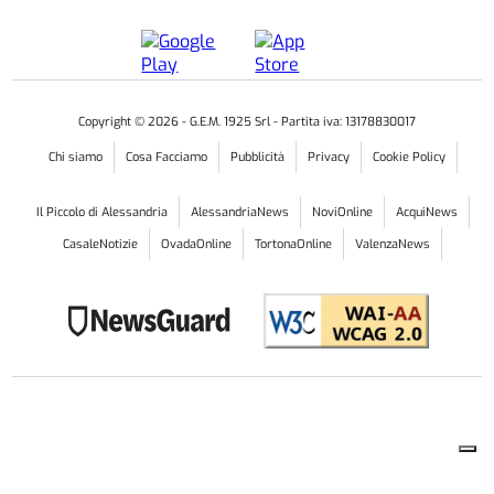
Copyright ©
2026
- G.E.M. 1925 Srl - Partita iva: 13178830017
Chi siamo
Cosa Facciamo
Pubblicità
Privacy
Cookie Policy
Il Piccolo di Alessandria
AlessandriaNews
NoviOnline
AcquiNews
CasaleNotizie
OvadaOnline
TortonaOnline
ValenzaNews