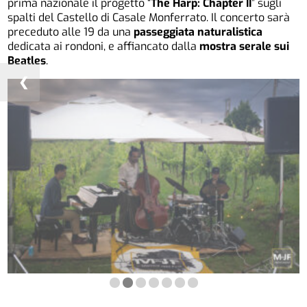
prima nazionale il progetto “
The Harp: Chapter II
” sugli
spalti del Castello di Casale Monferrato. Il concerto sarà
preceduto alle 19 da una
passeggiata naturalistica
dedicata ai rondoni, e affiancato dalla
mostra serale sui
Beatles
.
❮