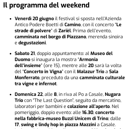
Il programma del weekend
Venerdì 20 giugno
il festival si sposta nell’Azienda
Antico Podere Boetti di
Camino
, con il concerto “
Le
strade di polvere
” di
Zarièl
. Prima dell’evento,
camminata nel borgo di Piazzano
, merenda sinoira
e
degustazioni
.
Sabato 21
, doppio appuntamento: al
Museo del
Duomo
si inaugura la mostra “
Armonia
dell’insieme
” (ore 15), mentre alle
20
sarà la volta
del “
Concerto in Vigna
” con il
Malazur Trio
a
Sala
Monferrato
, preceduto da una
camminata culturale
tra vigne e infernot
.
Domenica 22
, alle
8
, in riva al Po a Casale,
Nugara
Trio
con “The Last Question”, seguito da mercatino,
laboratori per bambini e
colazione all’aperto
. Nel
pomeriggio, doppio evento: alle
16.30
,
concerto
nella fabbrica-museo Buzzi Unicem di Trino
; dalle
17
,
swing e lindy hop in piazza Mazzini
a Casale.