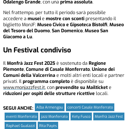
Odalengo Grande
, con una
prima assoluta
.
Nel frattempo, per tutto il periodo sarà possibile
accedere a
musei
e
mostre con sconti
presentando il
biglietto MonJF:
Museo Civico e Gipsoteca Bistolfi
,
Museo
del Tesoro del Duomo
,
San Domenico
,
Museo San
Giacomo a Lu
.
Un Festival condiviso
Il
Monfrà Jazz Fest 2025
è sostenuto da
Regione
Piemonte
,
Comune di Casale Monferrato
,
Unione dei
Comuni della Valcerrina
e molti altri enti locali e partner
privati. Il
programma completo
è disponibile su
www.monjazzfest.it
, con
prevendite su Mailticket
e
riduzioni per ospiti delle strutture ricettive
locali.
Alba Armengou
concerti Casale Monferrato
SEGUI ANCHE:
eventi Monferrato
jazz Monferrato
Kety Fusco
Monfrà Jazz Fest
Raphael Gualazzi
Rita Payès