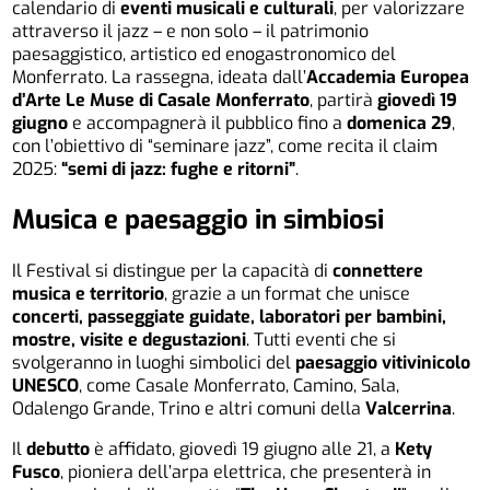
calendario di
eventi musicali e culturali
, per valorizzare
attraverso il jazz – e non solo – il patrimonio
paesaggistico, artistico ed enogastronomico del
Monferrato. La rassegna, ideata dall’
Accademia Europea
d’Arte Le Muse di Casale Monferrato
, partirà
giovedì 19
giugno
e accompagnerà il pubblico fino a
domenica 29
,
con l’obiettivo di “seminare jazz”, come recita il claim
2025:
“semi di jazz: fughe e ritorni”
.
Musica e paesaggio in simbiosi
Il Festival si distingue per la capacità di
connettere
musica e territorio
, grazie a un format che unisce
concerti, passeggiate guidate, laboratori per bambini,
mostre, visite e degustazioni
. Tutti eventi che si
svolgeranno in luoghi simbolici del
paesaggio vitivinicolo
UNESCO
, come Casale Monferrato, Camino, Sala,
Odalengo Grande, Trino e altri comuni della
Valcerrina
.
Il
debutto
è affidato, giovedì 19 giugno alle 21, a
Kety
Fusco
, pioniera dell’arpa elettrica, che presenterà in