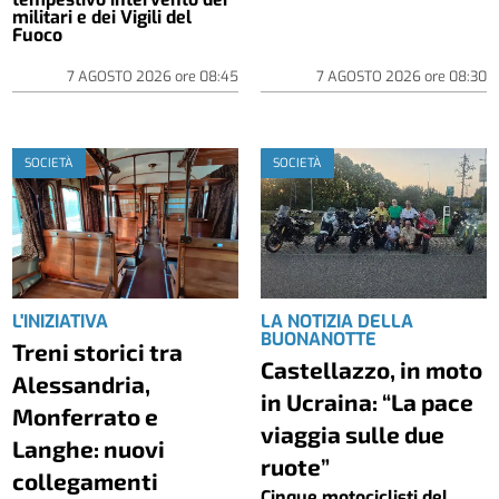
militari e dei Vigili del
Fuoco
7 AGOSTO 2026
ore
08:45
7 AGOSTO 2026
ore
08:30
SOCIETÀ
SOCIETÀ
L'INIZIATIVA
LA NOTIZIA DELLA
BUONANOTTE
Treni storici tra
Castellazzo, in moto
Alessandria,
in Ucraina: “La pace
Monferrato e
viaggia sulle due
Langhe: nuovi
ruote”
collegamenti
Cinque motociclisti del