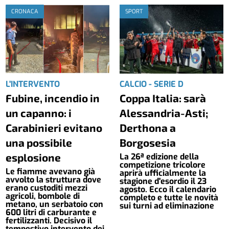
CRONACA
SPORT
L'INTERVENTO
CALCIO - SERIE D
Fubine, incendio in
Coppa Italia: sarà
un capanno: i
Alessandria-Asti;
Carabinieri evitano
Derthona a
una possibile
Borgosesia
esplosione
La 26ª edizione della
competizione tricolore
Le fiamme avevano già
aprirà ufficialmente la
avvolto la struttura dove
stagione d'esordio il 23
erano custoditi mezzi
agosto. Ecco il calendario
agricoli, bombole di
completo e tutte le novità
metano, un serbatoio con
sui turni ad eliminazione
600 litri di carburante e
fertilizzanti. Decisivo il
tempestivo intervento dei