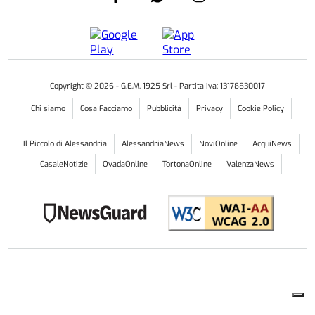
Copyright ©
2026
- G.E.M. 1925 Srl - Partita iva: 13178830017
Chi siamo
Cosa Facciamo
Pubblicità
Privacy
Cookie Policy
Il Piccolo di Alessandria
AlessandriaNews
NoviOnline
AcquiNews
CasaleNotizie
OvadaOnline
TortonaOnline
ValenzaNews