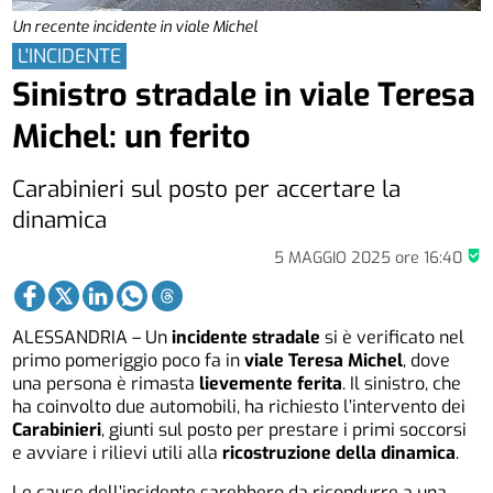
Un recente incidente in viale Michel
L'INCIDENTE
Sinistro stradale in viale Teresa
Michel: un ferito
Carabinieri sul posto per accertare la
dinamica
5 MAGGIO 2025
ore
16:40
ALESSANDRIA – Un
incidente stradale
si è verificato nel
primo pomeriggio poco fa in
viale Teresa Michel
, dove
una persona è rimasta
lievemente ferita
. Il sinistro, che
ha coinvolto due automobili, ha richiesto l’intervento dei
Carabinieri
, giunti sul posto per prestare i primi soccorsi
e avviare i rilievi utili alla
ricostruzione della dinamica
.
Le cause dell’incidente sarebbero da ricondurre a una