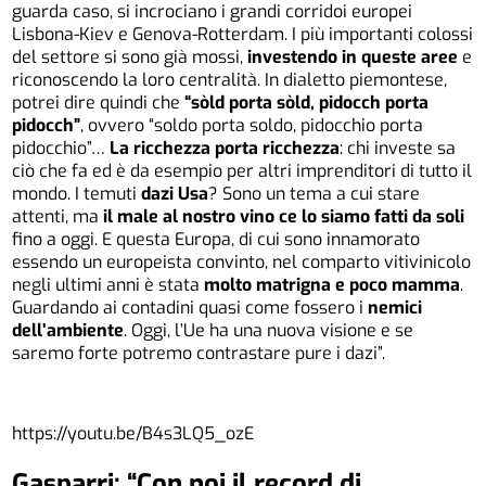
guarda caso, si incrociano i grandi corridoi europei
Lisbona-Kiev e Genova-Rotterdam. I più importanti colossi
del settore si sono già mossi,
investendo in queste
aree
e
riconoscendo la loro centralità. In dialetto piemontese,
potrei dire quindi che
“sòld porta sòld, pidocch porta
pidocch”
, ovvero “soldo porta soldo, pidocchio porta
pidocchio”…
La ricchezza porta ricchezza
: chi investe sa
ciò che fa ed è da esempio per altri imprenditori di tutto il
mondo. I temuti
dazi Usa
? Sono un tema a cui stare
attenti, ma
il male al nostro vino ce lo siamo fatti da soli
fino a oggi. E questa Europa, di cui sono innamorato
essendo un europeista convinto, nel comparto vitivinicolo
negli ultimi anni è stata
molto matrigna e poco mamma
.
Guardando ai contadini quasi come fossero i
nemici
dell’ambiente
. Oggi, l’Ue ha una nuova visione e se
saremo forte potremo contrastare pure i dazi”.
https://youtu.be/B4s3LQ5_ozE
Gasparri: “Con noi il record di