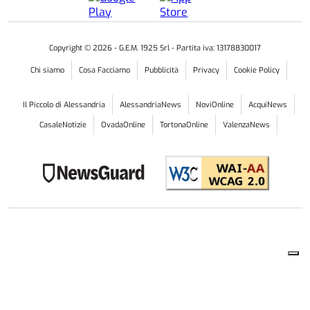
Copyright ©
2026
- G.E.M. 1925 Srl - Partita iva: 13178830017
Chi siamo
Cosa Facciamo
Pubblicità
Privacy
Cookie Policy
Il Piccolo di Alessandria
AlessandriaNews
NoviOnline
AcquiNews
CasaleNotizie
OvadaOnline
TortonaOnline
ValenzaNews