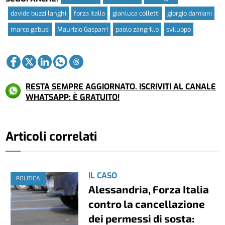
davide buzzi langhi
forza italia
gianluca colletti
giorgio damiani
marco gabusi
Maurizio Gasparri
paolo zangrillo
sviluppo
RESTA SEMPRE AGGIORNATO. ISCRIVITI AL CANALE
WHATSAPP: È GRATUITO!
Articoli correlati
IL CASO
POLITICA
Alessandria, Forza Italia
contro la cancellazione
dei permessi di sosta: