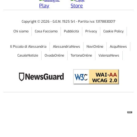
Copyright ©
2026
- G.E.M. 1925 Srl - Partita iva: 13178830017
Chi siamo
Cosa Facciamo
Pubblicità
Privacy
Cookie Policy
Il Piccolo di Alessandria
AlessandriaNews
NoviOnline
AcquiNews
CasaleNotizie
OvadaOnline
TortonaOnline
ValenzaNews