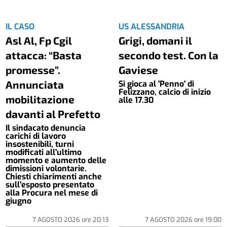
IL CASO
US ALESSANDRIA
Asl Al, Fp Cgil
Grigi, domani il
attacca: “Basta
secondo test. Con la
promesse”.
Gaviese
Annunciata
Si gioca al 'Penno' di
Felizzano, calcio di inizio
mobilitazione
alle 17.30
davanti al Prefetto
Il sindacato denuncia
carichi di lavoro
insostenibili, turni
modificati all'ultimo
momento e aumento delle
dimissioni volontarie.
Chiesti chiarimenti anche
sull'esposto presentato
alla Procura nel mese di
giugno
7 AGOSTO 2026
ore
20:13
7 AGOSTO 2026
ore
19:00