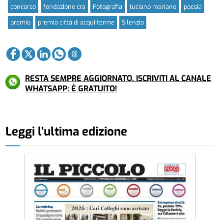
concorso
fondazione cra
Fotografia
luciano mariano
poesia
premio
premio città di acqui terme
Silenzio
RESTA SEMPRE AGGIORNATO. ISCRIVITI AL CANALE
WHATSAPP: È GRATUITO!
Leggi l'ultima edizione