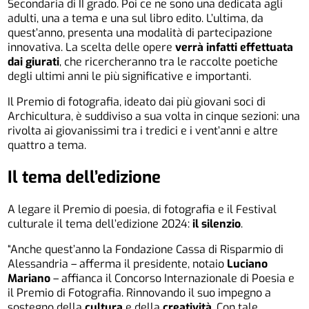
Secondaria di II grado. Poi ce ne sono una dedicata agli
adulti, una a tema e una sul libro edito. L’ultima, da
quest’anno, presenta una modalità di partecipazione
innovativa. La scelta delle opere
verrà infatti effettuata
dai giurati
, che ricercheranno tra le raccolte poetiche
degli ultimi anni le più significative e importanti.
Il Premio di fotografia, ideato dai più giovani soci di
Archicultura, è suddiviso a sua volta in cinque sezioni: una
rivolta ai giovanissimi tra i tredici e i vent’anni e altre
quattro a tema.
Il tema dell’edizione
A legare il Premio di poesia, di fotografia e il Festival
culturale il tema dell’edizione 2024:
il silenzio
.
“Anche quest’anno la Fondazione Cassa di Risparmio di
Alessandria – afferma il presidente, notaio
Luciano
Mariano
– affianca il Concorso Internazionale di Poesia e
il Premio di Fotografia. Rinnovando il suo impegno a
sostegno della
cultura
e della
creatività
. Con tale