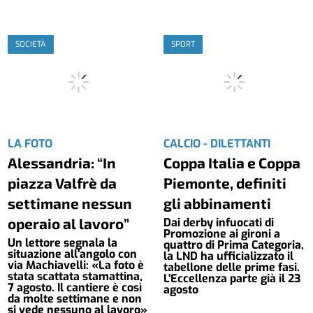
SOCIETÀ
SPORT
LA FOTO
CALCIO - DILETTANTI
Alessandria: “In
Coppa Italia e Coppa
piazza Valfrè da
Piemonte, definiti
settimane nessun
gli abbinamenti
operaio al lavoro”
Dai derby infuocati di
Promozione ai gironi a
Un lettore segnala la
quattro di Prima Categoria,
situazione all'angolo con
la LND ha ufficializzato il
via Machiavelli: «La foto è
tabellone delle prime fasi.
stata scattata stamattina,
L'Eccellenza parte già il 23
7 agosto. Il cantiere è così
agosto
da molte settimane e non
si vede nessuno al lavoro»