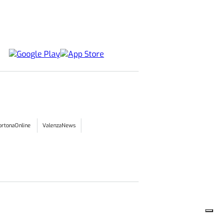
ortonaOnline
ValenzaNews