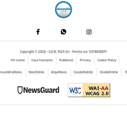
Copyright ©
2026
- G.E.M. 1925 Srl - Partita iva: 13178830017
Chi siamo
Cosa Facciamo
Pubblicità
Privacy
Cookie Policy
lessandriaNews
NoviOnline
AcquiNews
CasaleNotizie
OvadaOnline
T