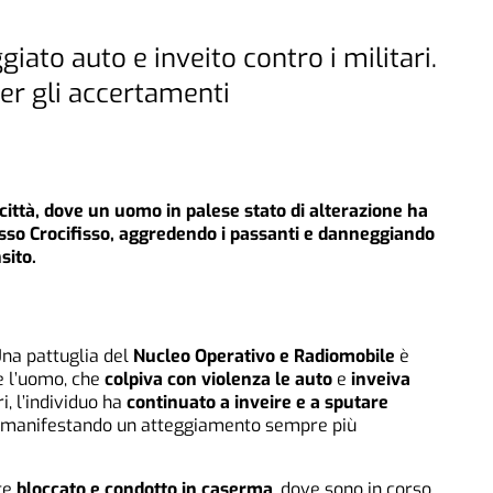
iato auto e inveito contro i militari.
er gli accertamenti
 città, dove un uomo in palese stato di alterazione ha
sso Crocifisso, aggredendo i passanti e danneggiando
sito.
Una pattuglia del
Nucleo Operativo e Radiomobile
è
e l’uomo, che
colpiva con violenza le auto
e
inveiva
ri, l’individuo ha
continuato a inveire e a sputare
 manifestando un atteggiamento sempre più
te
bloccato e condotto in caserma
, dove sono in corso