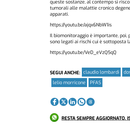
queste sostanze, al contempo si risco
tumorali alle malattie cronico degener
apparati.
https://youtu.be/ajqx6NbW1is
Il biomonitoraggio è importante, poi,
sono legati ai rischi cui è sottoposta
https://youtu.be/VeD_eVzQ5qQ
claudio lombardi
do
SEGUI ANCHE:
lelio morricone
PFAS
RESTA SEMPRE AGGIORNATO. IS