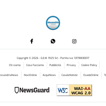
Copyright ©
2026
- G.E.M. 1925 Srl - Partita iva: 13178830017
Chi siamo
Cosa Facciamo
Pubblicità
Privacy
Cookie Policy
lessandriaNews
NoviOnline
AcquiNews
CasaleNotizie
OvadaOnline
T