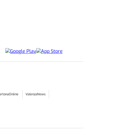
ortonaOnline
ValenzaNews