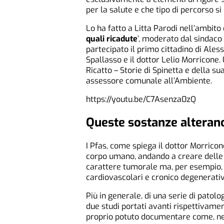
per la salute e che tipo di percorso s
Lo ha fatto a Litta Parodi nell’ambito 
quali ricadute
’, moderato dal sindaco
partecipato il primo cittadino di Ales
Spallasso e il dottor Lelio Morricone.
Ricatto – Storie di Spinetta e della su
assessore comunale all’Ambiente.
https://youtu.be/C7Asenza0zQ
Queste sostanze alterano
I Pfas, come spiega il dottor Morricon
corpo umano, andando a creare delle 
carattere tumorale ma, per esempio,
cardiovascolari e cronico degenerativ
Più in generale, di una serie di patol
due studi portati avanti rispettivamen
proprio potuto documentare come, nell