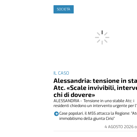
SOCIETÀ
IL CASO
Alessandria: tensione in st
Atc. «Scale invivibili, inter
chi di dovere»
ALESSANDRIA - Tensione in uno stabile Atc: i
residenti chiedono un intervento urgente per l' i
Case popolari, il M5S attacca la Regione: “At
immobilismo della giunta Cirio”
4 AGOSTO 2026
o