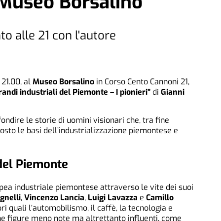
 Museo Borsalino
 alle 21 con l'autore
 21.00, al
Museo Borsalino
in Corso Cento Cannoni 21,
grandi industriali del Piemonte – I pionieri”
di
Gianni
ndire le storie di uomini visionari che, tra fine
osto le basi dell’industrializzazione piemontese e
 del Piemonte
popea industriale piemontese attraverso le vite dei suoi
gnelli
,
Vincenzo Lancia
,
Luigi Lavazza
e
Camillo
ri quali l’automobilismo, il caffè, la tecnologia e
he figure meno note ma altrettanto influenti, come