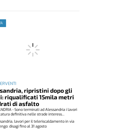
TÀ
TERVENTI
sandria, ripristini dopo gli
i: riqualificati 15mila metri
rati di asfalto
DRIA - Sono terminati ad Alessandria i lavori
tatura definitiva nelle strade interess...
sandria, lavori per il teleriscaldamento in via
ngo: disagi fino al 31 agosto