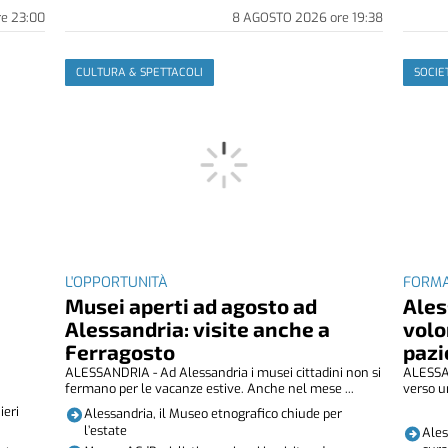
re
23:00
8 AGOSTO 2026
ore
19:38
CULTURA & SPETTACOLI
SOCIE
L'OPPORTUNITÀ
FORMA
Musei aperti ad agosto ad
Ales
i
Alessandria: visite anche a
volo
Ferragosto
pazi
ALESSANDRIA - Ad Alessandria i musei cittadini non si
ALESSAN
fermano per le vacanze estive. Anche nel mese ...
verso u
ieri
Alessandria, il Museo etnografico chiude per
l’estate
Ales