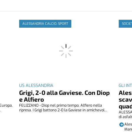
ALESSANDRIA CALCIO, SPORT
SOCIE
US ALESSANDRIA
GLI IN
e
Grigi, 2-0 alla Gaviese. Con Diop
Ales
e Alfiero
scav
quad
Europa,
FELIZZANO - Diop nel primo tempo, Alfiero nella
.
ripresa. I Grigi battono 2-0 la Gaviese in amichevol...
ALESSAN
di asfal
Ales
Mare