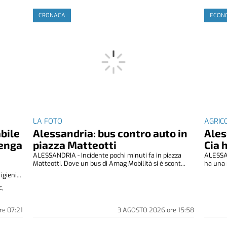
CRONACA
ECONO
LA FOTO
AGRIC
abile
Alessandria: bus contro auto in
Ales
venga
piazza Matteotti
Cia 
ALESSANDRIA - Incidente pochi minuti fa in piazza
ALESSAN
Matteotti. Dove un bus di Amag Mobilità si è scont...
ha una 
gieni...
c,
re
07:21
3 AGOSTO 2026
ore
15:58