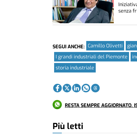
Iniziati
senza fr
Camillo Olivetti
gian
SEGUI ANCHE:
I grandi industriali del Piemonte
in
storia industriale
RESTA SEMPRE AGGIORNATO. IS
Più letti