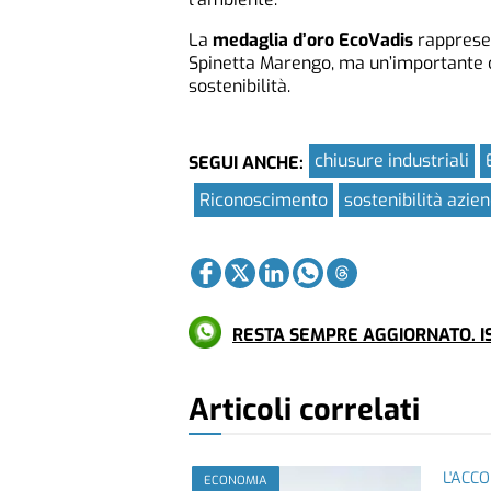
La
medaglia d’oro EcoVadis
rappresen
Spinetta Marengo, ma un’importante co
sostenibilità.
chiusure industriali
SEGUI ANCHE:
Riconoscimento
sostenibilità azie
RESTA SEMPRE AGGIORNATO. IS
Articoli correlati
L'ACC
ECONOMIA