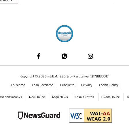
Copyright ©
2026
- G.E.M. 1925 Srl - Partita iva: 13178830017
Chi siamo
Cosa Facciamo
Pubblicità
Privacy
Cookie Policy
lessandriaNews
NoviOnline
AcquiNews
CasaleNotizie
OvadaOnline
T