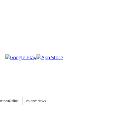
ortonaOnline
ValenzaNews