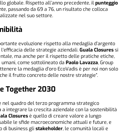
llo globale. Rispetto all’anno precedente, il
punteggio
te, passando da 69 a 76, un risultato che colloca
alizzate nel suo settore.
ibilità
rtante evoluzione rispetto alla medaglia d’argento
’efficacia delle strategie aziendali.
Guala Closures
si
ntale, ma anche per il rispetto delle pratiche etiche,
tti umani, come sottolineato da
Paolo Lavazza
, Group
Ottenere la medaglia d’oro EcoVadis è per noi non solo
he il frutto concreto delle nostre strategie”.
le Together 2030
sce nel quadro del terzo programma strategico
a a integrare la crescita aziendale con la sostenibilità
ala Closures
è quello di creare valore a lungo
abile le sfide macroeconomiche attuali e future, e
 di business gli
stakeholder
, le comunità locali e