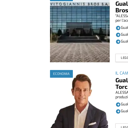
Gual
Bro
"ALESSA
per l’ac
Gual
Gual
Gual
LEGG
IL CA
ECONOMIA
Gual
Torc
ALESSAN
produzi
Gual
Gual
LEGG