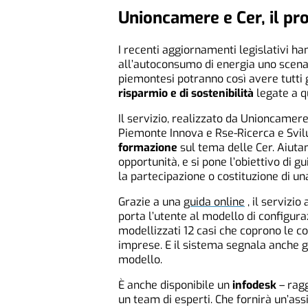
Unioncamere e Cer, il pr
I recenti aggiornamenti legislativi ha
all’autoconsumo di energia uno scena
piemontesi potranno così avere tutti 
risparmio e di sostenibilità
legate a q
Il servizio, realizzato da Unioncamer
Piemonte Innova e Rse-Ricerca e Svilu
formazione
sul tema delle Cer. Aiuta
opportunità, e si pone l’obiettivo di g
la partecipazione o costituzione di un
Grazie a una
guida online
, il servizi
porta l’utente al modello di configura
modellizzati 12 casi che coprono le co
imprese. E il sistema segnala anche gli
modello.
È anche disponibile un
infodesk
– ragg
un team di esperti. Che fornirà un’assi