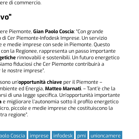
mere di commercio.
ivo”
mere Piemonte,
Gian Paolo Coscia
: “Con grande
o di Cer Piemonte-Infodesk Imprese. Un servizio
ole e medie imprese con sede in Piemonte. Questo
ne con la Regionee, rappresenta un passo importante
getiche
rinnovabili e sostenibili. Un futuro energetico
. Siamo fiduciosi che Cer Piemonte contribuirà a
 le nostre imprese”.
sono un’
opportunità chiave
per il Piemonte –
Ambiente ed Energia,
Matteo Marnati
. – Tant’è che la
arsi di una legge specifica. Un’opportunità importante
a
e migliorare l’autonomia sotto il profilo energetico
cro, piccole e medie imprese che costituiscono la
tra regione”.
aolo Coscia
imprese
infodesk
pmi
unioncamere