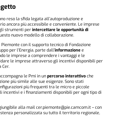
ogetto
nno reso la sfida legata all’autoproduzione e
rio ancora più accessibile e conveniente. Le imprese
gli strumenti per
intercettare le opportunità di
uesto nuovo modello di collaborazione.
e Piemonte con il supporto tecnico di Fondazione
ppo per l’Energia, parte dall’
informazione
e
ndo le imprese a comprendere i vantaggi e le
uidare le imprese attraverso gli incentivi disponibili per
a Cer.
o accompagna le Pmi in un
percorso interattivo
che
zione più simile alle sue esigenze. Sono stati
nfigurazioni più frequenti tra le micro e piccole
 incentivi e i finanziamenti disponibili per ogni tipo di
iungibile alla mail
cer.piemonte@pie.camcom.it
–
con
stenza personalizzata su tutto il territorio regionale,