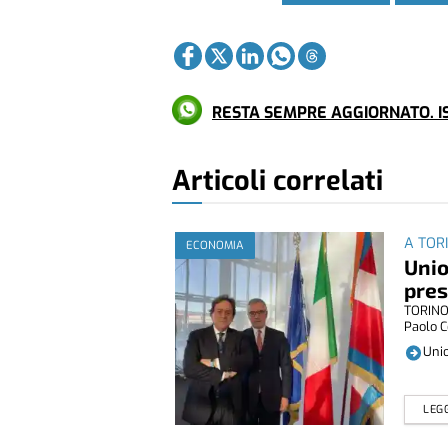
RESTA SEMPRE AGGIORNATO. IS
Articoli correlati
A TOR
ECONOMIA
Unio
pres
TORINO 
Paolo Co
Unio
LEGG