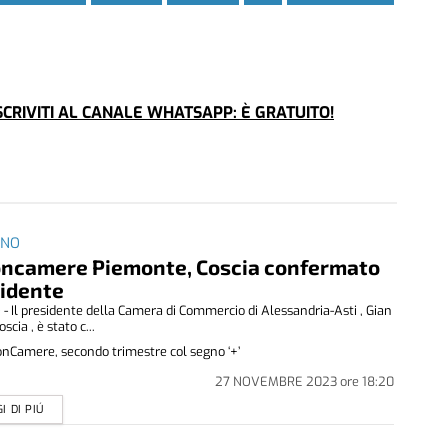
CRIVITI AL CANALE WHATSAPP: È GRATUITO!
INO
ncamere Piemonte, Coscia confermato
idente
- Il presidente della Camera di Commercio di Alessandria-Asti , Gian
scia , è stato c...
nCamere, secondo trimestre col segno ‘+’
27 NOVEMBRE 2023
ore
18:20
I DI PIÚ