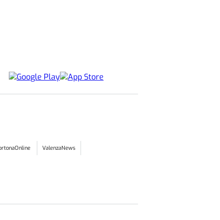
ortonaOnline
ValenzaNews