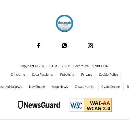
Copyright ©
2026
- G.E.M. 1925 Srl - Partita iva: 13178830017
Chi siamo
Cosa Facciamo
Pubblicità
Privacy
Cookie Policy
lessandriaNews
NoviOnline
AcquiNews
CasaleNotizie
OvadaOnline
T