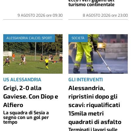
turismo continentale
9 AGOSTO 2026
ore
09:30
8 AGOSTO 2026
ore
23:00
ALESSANDRIA CALCIO, SPORT
SOCIETÀ
US ALESSANDRIA
GLI INTERVENTI
Grigi, 2-0 alla
Alessandria,
Gaviese. Con Diop e
ripristini dopo gli
Alfiero
scavi: riqualificati
15mila metri
La squadra di Sesia a
segno con un gol per
quadrati di asfalto
tempo
Terminati i lavori sulle