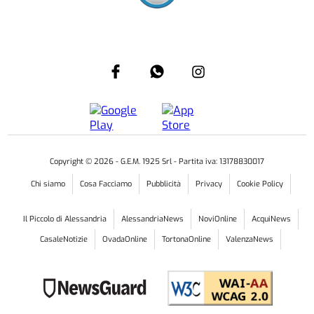
Copyright ©
2026
- G.E.M. 1925 Srl - Partita iva: 13178830017
Chi siamo
Cosa Facciamo
Pubblicità
Privacy
Cookie Policy
Il Piccolo di Alessandria
AlessandriaNews
NoviOnline
AcquiNews
CasaleNotizie
OvadaOnline
TortonaOnline
ValenzaNews