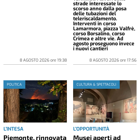
strade interessate lo
scorso anno dalla posa
delle tubazioni del
teleriscaldamento.
Interventi in corso
Lamarmora, piazza Valfrè,
corso Borsalino, corso
Crimea e altre vie. Ad
agosto proseguono invece
i nuovi cantieri
8 AGOSTO 2026
ore
19:38
8 AGOSTO 2026
ore
17:56
POLITICA
CULTURA & SPETTACOLI
L'INTESA
L'OPPORTUNITÀ
Piemonte, rinnovata
Musei aperti ad