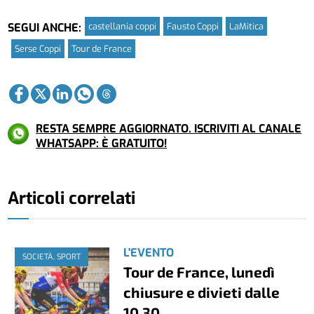
castellania coppi
Fausto Coppi
LaMitica
SEGUI ANCHE:
Serse Coppi
Tour de France
RESTA SEMPRE AGGIORNATO. ISCRIVITI AL CANALE
WHATSAPP: È GRATUITO!
Articoli correlati
L'EVENTO
SOCIETÀ, SPORT
Tour de France, lunedì
chiusure e divieti dalle
10.30