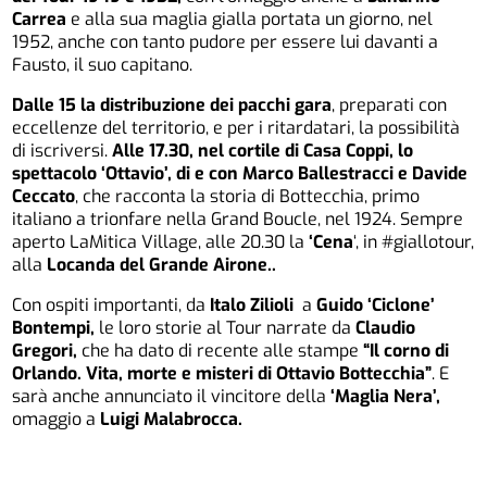
Carrea
e alla sua maglia gialla portata un giorno, nel
1952, anche con tanto pudore per essere lui davanti a
Fausto, il suo capitano.
Dalle 15 la distribuzione dei pacchi gara
, preparati con
eccellenze del territorio, e per i ritardatari, la possibilità
di iscriversi.
Alle 17.30, nel cortile di Casa Coppi, lo
spettacolo ‘Ottavio’, di e con Marco Ballestracci e Davide
Ceccato
, che racconta la storia di Bottecchia, primo
italiano a trionfare nella Grand Boucle, nel 1924. Sempre
aperto LaMitica Village, alle 20.30 la
‘Cena
‘, in #giallotour,
alla
Locanda del Grande Airone..
Con ospiti importanti, da
Italo Zilioli
a
Guido ‘Ciclone’
Bontempi,
le loro storie al Tour narrate da
Claudio
Gregori,
che ha dato di recente alle stampe
“Il corno di
Orlando. Vita, morte e misteri di Ottavio Bottecchia”
. E
sarà anche annunciato il vincitore della
‘Maglia Nera’,
omaggio a
Luigi Malabrocca.