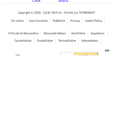
IL CASO
Alessandria: tensione in stabile Atc.
«Scale invivibili, intervenga chi di
dovere»
I condomini denunciano una situazione ormai al
limite: nelle parti comuni dello stabile segnalano la
presenza di escrementi, urina, cattivi odori e continui
episodi di degrado. Chiedono un intervento urgente
per l'igienizzazione, che non c'è ancora stato
4 AGOSTO 2026
ore
07:21
CRONACA