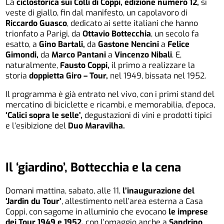
La
ciclostorica sui Colli di Coppi, edizione numero 12,
si
veste di giallo, fin dal manifesto, un capolavoro di
Riccardo Guasco
, dedicato ai sette italiani che hanno
trionfato a Parigi, da
Ottavio Bottecchia
, un secolo fa
esatto, a
Gino Bartali,
da
Gastone Nencini
a
Felice
Gimondi,
da
Marco
Pantani
a
Vincenzo Nibali
. E,
naturalmente,
Fausto Coppi,
il primo a realizzare la
storia
doppietta Giro – Tour,
nel 1949, bissata nel 1952.
Il programma è già entrato nel vivo, con i primi stand del
mercatino di biciclette e ricambi, e memorabilia, d’epoca,
‘Calici sopra le selle’,
degustazioni di vini e prodotti tipici
e l’esibizione del
Duo Maravilha.
Il ‘giardino’, Bottecchia e la cena
Domani mattina, sabato, alle 11,
l’inaugurazione del
‘Jardin du Tour’
, allestimento nell’area esterna a Casa
Coppi, con sagome in alluminio che evocano
le imprese
dei Tour 1949 e 1952,
con l’omaggio anche a
Sandrino