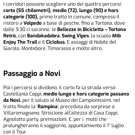
I corridori possono scegliere uno dei quattro percorsi:
corto (55 chilometri), medio (72), lungo (90) e hors
categorie (100),
primo tratto in comune, compreso il
ristoro a
Volpedo
a base di pesche, fino a Tortona, dove
dalle 9.30 ci saranno le
Bellezze in Bicicletta – Tortona
Retrò,
con
Bandakadabra
,
Swing Vipes
, la scuola
Mtb
Enjoy The Trail
e il
Ciclobus
. E assaggi di Nobile del
Giarolo, Montebore, Timorasso e molto altro.
Passaggio a Novi
Poi i percorsi si dividono, il corto fa la strada verso
Castellania Coppi,
medio lungo e hors categorie passano
da Novi,
per il saluto al Museo dei Campionissimi. nel
tratto finale la ‘
Rampina
‘, preceduta da sorprese a
Villaromagnano. Striscione all’altezza di Casa Coppi,
Agnolotto party, premiazioni. E, per i molti che
prolungheranno il soggiorno, appuntamwnto il 1° luglio
con il Tour