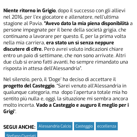
Niente ritorno in Grigio
, dopo il successo con gli allievi
nel 2016, per l’ex giocatore e allenatore, nell’ultima
stagione al Pavia.
“Avevo dato la mia piena disponibilità
a
persone impegnate per il bene della società grigia, che
continuano a lavorare per questo. E, per la prima volta
nella mia carriera,
era stato un sì senza neppure
discutere di cifre.
Però avrei voluto indicazioni chiare
entro un paio di settimane, che non sono arrivate. Altri
due club si erano fatti avanti, ho sempre rimandato una
risposta in attesa dell’Alessandria”.
Nel silenzio, però, il ‘Doge’ ha deciso di accettare il
progetto del Casteggio
. “Sarei venuto all’Alessandria in
qualunque categoria, ma dopo l’apertura totale mia ho
sentito più nulla e, oggi, la situazione mi sembra ancora
molto incerta.
Vado a Casteggio e auguro il meglio per i
Grigi
“.
Alessandria Calcio
Casteggio
eccellenza
SEGUI ANCHE:
Stefano Civeriati