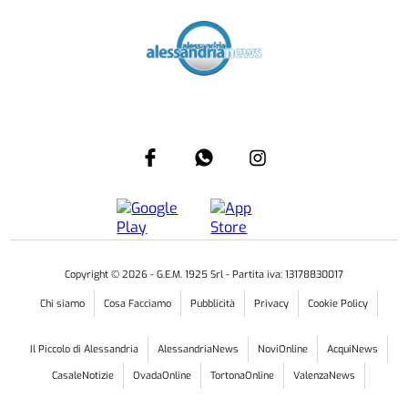
Copyright ©
2026
- G.E.M. 1925 Srl - Partita iva: 13178830017
Chi siamo
Cosa Facciamo
Pubblicità
Privacy
Cookie Policy
Il Piccolo di Alessandria
AlessandriaNews
NoviOnline
AcquiNews
CasaleNotizie
OvadaOnline
TortonaOnline
ValenzaNews