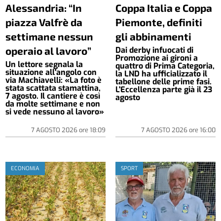
Alessandria: “In
Coppa Italia e Coppa
piazza Valfrè da
Piemonte, definiti
settimane nessun
gli abbinamenti
operaio al lavoro”
Dai derby infuocati di
Promozione ai gironi a
Un lettore segnala la
quattro di Prima Categoria,
situazione all'angolo con
la LND ha ufficializzato il
via Machiavelli: «La foto è
tabellone delle prime fasi.
stata scattata stamattina,
L'Eccellenza parte già il 23
7 agosto. Il cantiere è così
agosto
da molte settimane e non
si vede nessuno al lavoro»
7 AGOSTO 2026
ore
18:09
7 AGOSTO 2026
ore
16:00
ECONOMIA
SPORT