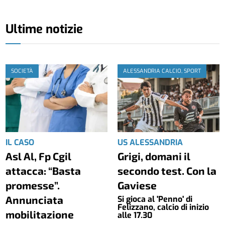
Ultime notizie
SOCIETÀ
ALESSANDRIA CALCIO, SPORT
IL CASO
US ALESSANDRIA
Asl Al, Fp Cgil
Grigi, domani il
attacca: “Basta
secondo test. Con la
promesse”.
Gaviese
Annunciata
Si gioca al 'Penno' di
Felizzano, calcio di inizio
mobilitazione
alle 17.30