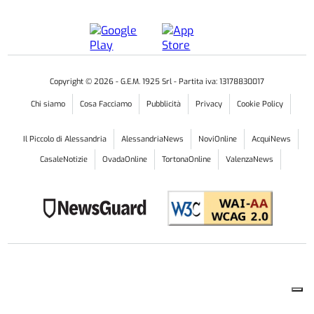
Copyright ©
2026
- G.E.M. 1925 Srl - Partita iva: 13178830017
Chi siamo
Cosa Facciamo
Pubblicità
Privacy
Cookie Policy
Il Piccolo di Alessandria
AlessandriaNews
NoviOnline
AcquiNews
CasaleNotizie
OvadaOnline
TortonaOnline
ValenzaNews