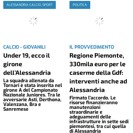
ALESSANDRIA CALCIO, SPORT
POLITICA
CALCIO - GIOVANILI
IL PROVVEDIMENTO
Under 19, ecco il
Regione Piemonte,
girone
330mila euro per le
dell’Alessandria
caserme della Gdf:
interventi anche ad
La squadra allenata da
Tornari è stata inserita nel
Alessandria
girone A del Campionato
Nazionale Juniores. Tra le
Firmato l'accordo. Le
avversarie Asti, Derthona,
risorse finanzieranno
Valenzana, Bra e
manutenzioni
Sanremese
straordinarie e
adeguamenti delle
infrastrutture in sette sedi
piemontesi, tra cui quella
di Alessandria