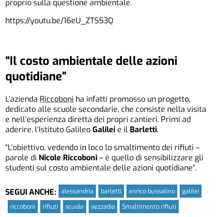
proprio sulla questione ambientale.
https://youtu.be/16eU_ZTS53Q
“Il costo ambientale delle azioni
quotidiane”
L’azienda
Riccoboni
ha infatti promosso un progetto,
dedicato alle scuole secondarie, che consiste nella visita
e nell’esperienza diretta dei propri cantieri. Primi ad
aderire, l’Istituto Galileo
Galilei
e il
Barletti
.
“L’obiettivo, vedendo in loco lo smaltimento dei rifiuti –
parole di
Nicole Riccoboni
– è quello di sensibilizzare gli
studenti sul costo ambientale delle azioni quotidiane”.
alessandria
barletti
enrico bussalino
galilei
SEGUI ANCHE:
riccoboni
rifiuti
scuole
sezzadio
Smaltimento rifiuti