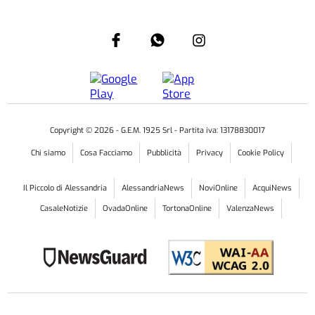
Copyright ©
2026
- G.E.M. 1925 Srl - Partita iva: 13178830017
Chi siamo
Cosa Facciamo
Pubblicità
Privacy
Cookie Policy
Il Piccolo di Alessandria
AlessandriaNews
NoviOnline
AcquiNews
CasaleNotizie
OvadaOnline
TortonaOnline
ValenzaNews