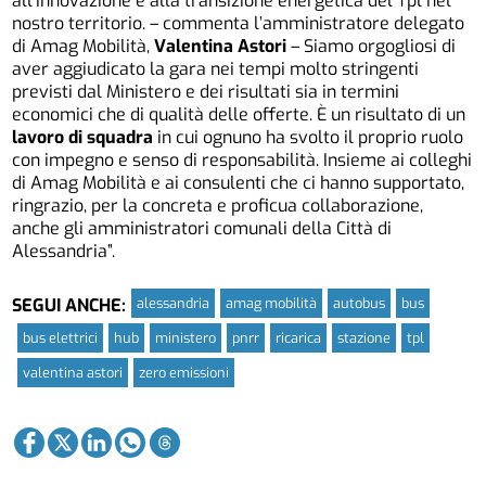
all’innovazione e alla transizione energetica del Tpl nel
nostro territorio. – commenta l’amministratore delegato
di Amag Mobilità,
Valentina Astori
– Siamo orgogliosi di
aver aggiudicato la gara nei tempi molto stringenti
previsti dal Ministero e dei risultati sia in termini
economici che di qualità delle offerte. È un risultato di un
lavoro di squadra
in cui ognuno ha svolto il proprio ruolo
con impegno e senso di responsabilità. Insieme ai colleghi
di Amag Mobilità e ai consulenti che ci hanno supportato,
ringrazio, per la concreta e proficua collaborazione,
anche gli amministratori comunali della Città di
Alessandria”.
alessandria
amag mobilità
autobus
bus
SEGUI ANCHE:
bus elettrici
hub
ministero
pnrr
ricarica
stazione
tpl
valentina astori
zero emissioni