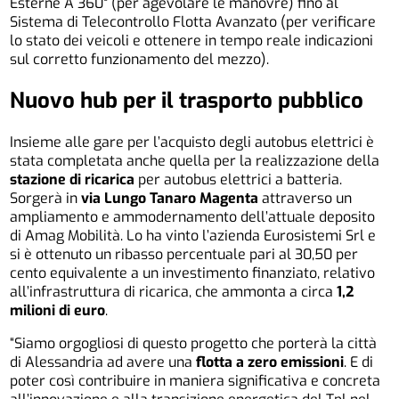
Esterne A 360° (per agevolare le manovre) fino al
Sistema di Telecontrollo Flotta Avanzato (per verificare
lo stato dei veicoli e ottenere in tempo reale indicazioni
sul corretto funzionamento del mezzo).
Nuovo hub per il trasporto pubblico
Insieme alle gare per l’acquisto degli autobus elettrici è
stata completata anche quella per la realizzazione della
stazione di ricarica
per autobus elettrici a batteria.
Sorgerà in
via Lungo Tanaro Magenta
attraverso un
ampliamento e ammodernamento dell’attuale deposito
di Amag Mobilità. Lo ha vinto l’azienda Eurosistemi Srl e
si è ottenuto un ribasso percentuale pari al 30,50 per
cento equivalente a un investimento finanziato, relativo
all’infrastruttura di ricarica, che ammonta a circa
1,2
milioni di euro
.
“Siamo orgogliosi di questo progetto che porterà la città
di Alessandria ad avere una
flotta a zero emissioni
. E di
poter così contribuire in maniera significativa e concreta