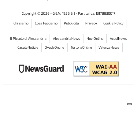
IL CASO
Alessandria: tensione in stabile Atc.
«Scale invivibili, intervenga chi di
dovere»
I condomini denunciano una situazione ormai al
limite: nelle parti comuni dello stabile segnalano la
presenza di escrementi, urina, cattivi odori e continui
episodi di degrado. Chiedono un intervento urgente
per l'igienizzazione, che non c'è ancora stato
4 AGOSTO 2026
ore
07:21
CRONACA