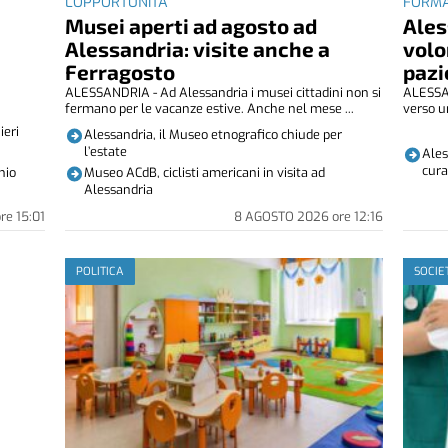
L'OPPORTUNITÀ
FORMA
Musei aperti ad agosto ad
Ales
i
Alessandria: visite anche a
volo
Ferragosto
pazi
ALESSANDRIA - Ad Alessandria i musei cittadini non si
ALESSAN
fermano per le vacanze estive. Anche nel mese ...
verso u
ieri
Alessandria, il Museo etnografico chiude per
l’estate
Ales
cura
Museo ACdB, ciclisti americani in visita ad
nio
Alessandria
ore
15:01
8 AGOSTO 2026
ore
12:16
POLITICA
SOCIE