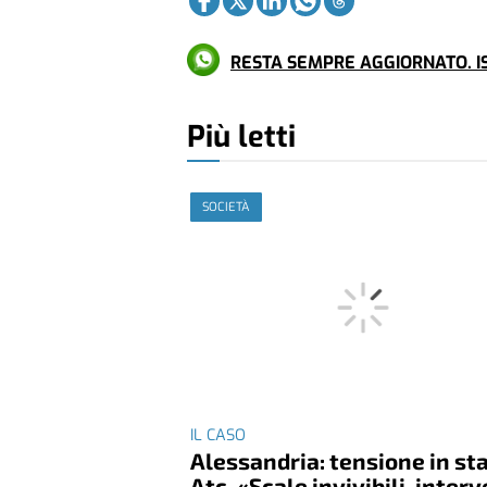
RESTA SEMPRE AGGIORNATO. IS
Più letti
SOCIETÀ
IL CASO
Alessandria: tensione in st
Atc. «Scale invivibili, inter