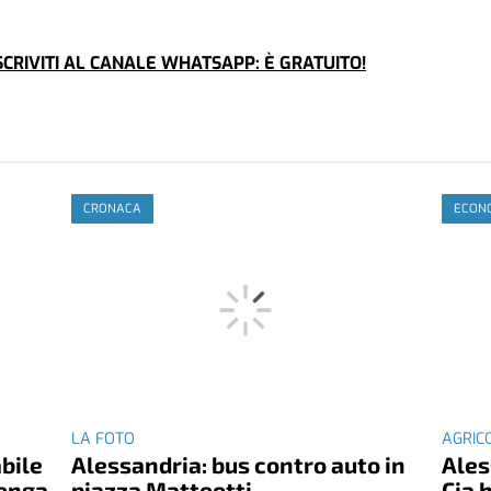
CRIVITI AL CANALE WHATSAPP: È GRATUITO!
CRONACA
ECONO
LA FOTO
AGRIC
abile
Alessandria: bus contro auto in
Ales
venga
piazza Matteotti
Cia 