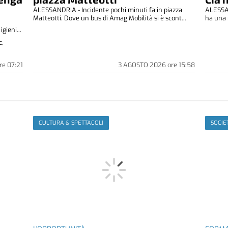
ALESSANDRIA - Incidente pochi minuti fa in piazza
ALESSAN
Matteotti. Dove un bus di Amag Mobilità si è scont...
ha una 
gieni...
c,
re
07:21
3 AGOSTO 2026
ore
15:58
CULTURA & SPETTACOLI
SOCIE