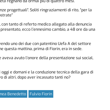
età regnano da ormai più di quattro mesi.
ze progettuali”. Soliti ringraziamenti di rito, “per la
strate”
, con tanto di referto medico allegato alla denuncia
a presentato, ecco l’ennesimo cambio, a 48 ore da una
vendo uno dei due con patentino Uefa A del settore
he questa mattina, prima di Fiorin, era in sede.
 che aveva avuto l’onore della presentazione sui social,
di oggi e domani e la conduzione tecnica della gara di
o di altri, dopo aver incassato tanti no?
nea Benedetto
Fulvio Fiorin