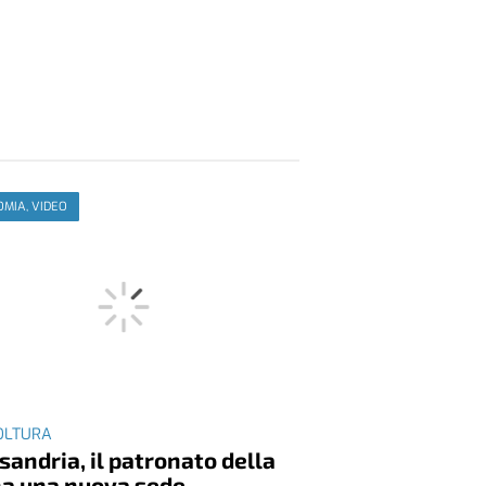
MIA, VIDEO
OLTURA
sandria, il patronato della
ha una nuova sede