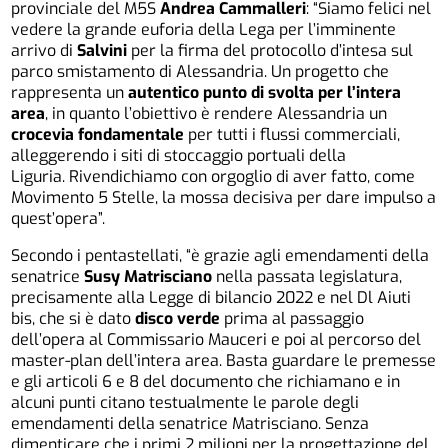
provinciale del M5S
Andrea Cammalleri
: “Siamo felici nel
vedere la grande euforia della Lega per l’imminente
arrivo di
Salvini
per la firma del protocollo d’intesa sul
parco smistamento di Alessandria. Un progetto che
rappresenta un
autentico punto di svolta per l’intera
area
, in quanto l’obiettivo è rendere Alessandria un
crocevia fondamentale
per tutti i flussi commerciali,
alleggerendo i siti di stoccaggio portuali della
Liguria. Rivendichiamo con orgoglio di aver fatto, come
Movimento 5 Stelle, la mossa decisiva per dare impulso a
quest’opera”.
Secondo i pentastellati, “è grazie agli emendamenti della
senatrice
Susy Matrisciano
nella passata legislatura,
precisamente alla Legge di bilancio 2022 e nel Dl Aiuti
bis, che si è dato
disco verde
prima al passaggio
dell’opera al Commissario Mauceri e poi al percorso del
master-plan dell’intera area. Basta guardare le premesse
e gli articoli 6 e 8 del documento che richiamano e in
alcuni punti citano testualmente le parole degli
emendamenti della senatrice Matrisciano. Senza
dimenticare che i primi 2 milioni per la progettazione del