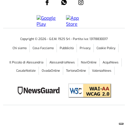
Copyright ©
2026
- G.E.M. 1925 Srl - Partita iva: 13178830017
Chi siamo
Cosa Facciamo
Pubblicità
Privacy
Cookie Policy
Il Piccolo di Alessandria
AlessandriaNews
NoviOnline
AcquiNews
CasaleNotizie
OvadaOnline
TortonaOnline
ValenzaNews